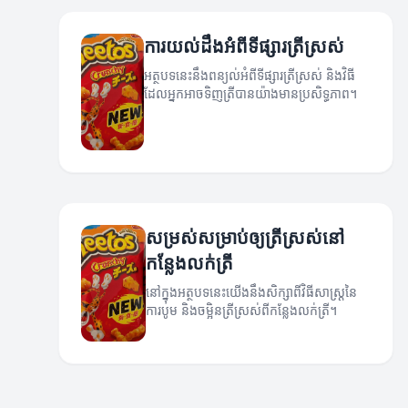
ការយល់ដឹងអំពីទីផ្សារត្រីស្រស់
អត្ថបទនេះនឹងពន្យល់អំពីទីផ្សារត្រីស្រស់ និងវិធី
ដែលអ្នកអាចទិញត្រីបានយ៉ាងមានប្រសិទ្ធភាព។
សម្រស់សម្រាប់ឲ្យត្រីស្រស់នៅ
កន្លែងលក់ត្រី
នៅក្នុងអត្ថបទនេះយើងនឹងសិក្សាពីវិធីសាស្រ្តនៃ
ការបូម និងចម្អិនត្រីស្រស់ពីកន្លែងលក់ត្រី។