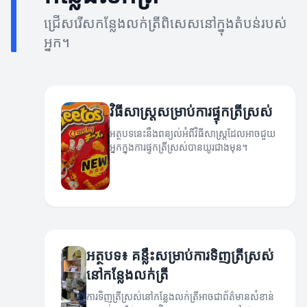
ជ្រើសរើសកន្លែងលក់ត្រីពិសេសនៅក្នុងតំបន់របស់
អ្នក។
វិធីសាស្ត្រសម្រាប់ការផ្ទុកត្រីស្រស់
អត្ថបទនេះនឹងពន្យល់អំពីវិធីសាស្ត្រដែលអាចជួយ
អ្នកក្នុងការផ្ទុកត្រីស្រស់បានយូរជាងមុន។
អត្ថបទ៖ គន្លឹះសម្រាប់ការទិញត្រីស្រស់
នៅកន្លែងលក់ត្រី
ការទិញត្រីស្រស់នៅកន្លែងលក់ត្រីអាចជាព័ត៌មានសំខាន់