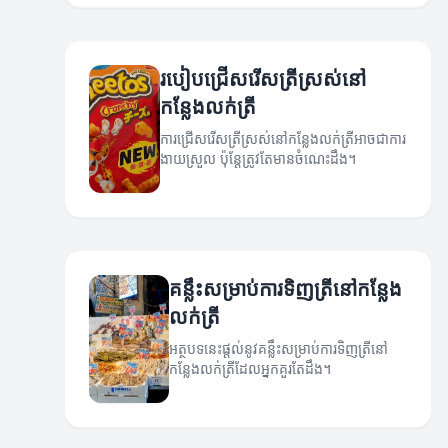
របៀបជ្រើសរើសត្រីស្រស់នៅ
កន្លែងលក់ត្រី
ការជ្រើសរើសត្រីស្រស់នៅកន្លែងលក់ត្រីអាចជាការ
ងាយស្រួល ប៉ុន្តែត្រូវតែមានចំណេះដឹង។
គន្លឹះសម្រាប់ការទិញត្រីនៅកន្លែង
លក់ត្រី
អត្ថបទនេះផ្តល់នូវគន្លឹះសម្រាប់ការទិញត្រីនៅ
កន្លែងលក់ត្រីដែលអ្នកគួរតែដឹង។