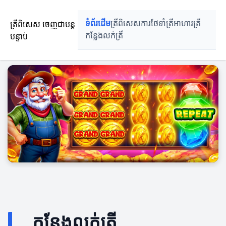
ត្រីពិសេស ចេញជាបន្ត
ទំព័រដើម
ត្រីពិសេស
ការថែទាំត្រី
អាហារត្រី
បន្ទាប់
កន្លែងលក់ត្រី
កន្លែងលក់ត្រី