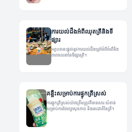
ការយល់ដឹងអំពីឈុតត្រីនិងទី
ផ្សារ
អត្ថបទនេះផ្តល់នូវការយល់ដឹងជ្រៅអំពីអំពើនិង
ភាពចលនានៃទីផ្សារត្រី។
គន្លឹះសម្រាប់ការផ្ទុកត្រីស្រស់
ការផ្ទុកត្រីស្រស់យ៉ាងត្រឹមត្រូវគឺមានសារៈសំខាន់
សម្រាប់ការថែរក្សាសុខភាព និងរសជាតិនៃត្រី។