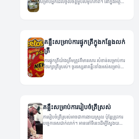
សម្រាប់អ្នកដែលចូលចិត្តម្ហូបសមូហភាព។ នៅក្នុងអត្ថបទ
នេះយើងនឹងមើលទៅលើគន្លឹះដើម្បីជួយអ្នកក្នុងការទិញត្រី
ឲ្យបានស្រស់ និងល្អប្រសើរ។
គន្លឹះសម្រាប់ការផ្ទុកត្រីក្នុងកន្លែងលក់
ត្រី
ការផ្ទុកត្រីយ៉ាងត្រឹមត្រូវគឺមានសារៈសំខាន់សម្រាប់ការ
ថែរក្សាត្រីស្រស់។ ចូរទស្សនាគន្លឹះទាំងអស់សម្រាប់ការ
ផ្ទុកត្រីនៅកន្លែងលក់ត្រី។
គន្លឹះសម្រាប់ការរៀបចំត្រីស្រស់
ការរៀបចំត្រីស្រស់អាចជាការងាយស្រួល ប៉ុន្តែត្រូវការ
បច្ចេកទេសជាក់លាក់។ អាននៅទីនេះដើម្បីស្វែងយល់
អំពីគន្លឹះសម្រាប់ការរៀបចំត្រីស្រស់។