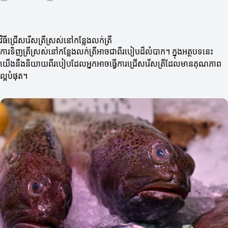
វិធីជ្រើសរើសត្រីស្រស់នៅកន្លែងលក់ត្រី
ការទិញត្រីស្រស់នៅកន្លែងលក់ត្រីអាចជាពីរបៀបដ៏លំបាក។ ក្នុងអត្ថបទនេះ
យើងនឹងនិយាយពីរបៀបដែលអ្នកអាចធ្វើការជ្រើសរើសត្រីដែលមានគុណភាព
ល្អបំផុត។