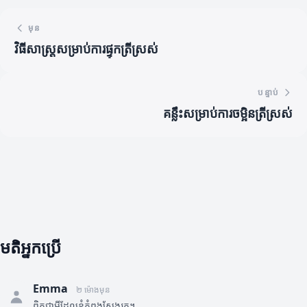
មុន
វិធីសាស្ត្រសម្រាប់ការផ្ទុកត្រីស្រស់
បន្ទាប់
គន្លឹះសម្រាប់ការចម្អិនត្រីស្រស់
មតិអ្នកប្រើ
Emma
២ ម៉ោងមុន
ពិតជាអ្វីដែលខ្ញុំកំពុងស្វែងរក។