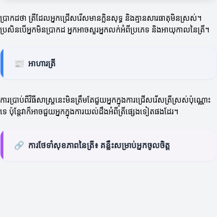
ប្រាកដថា ត្រីដែលអ្នកជ្រើសរើសមានក្លិនសុទ្ធ និងគ្មានសារធាតុមិនស្រស់។
ប្រសិនបើអ្នកមិនប្រាកដ អ្នកអាចសួរអ្នកលក់អំពីប្រភេទ និងអាយុកាលនៃត្រី។
📰
អាហារត្រី
ការប្រាប់ពីវិធីសាស្ត្រនេះមិនត្រឹមតែជួយអ្នកក្នុងការជ្រើសរើសត្រីស្រស់ប៉ុណ្ណោះ
ទេ ប៉ុន្តែវាក៏អាចជួយអ្នកក្នុងការយល់ដឹងអំពីត្រីផ្សេងទៀតផងដែរ។
🔗
ការថែទាំសុខភាពនៃត្រី៖ គន្លឹះសម្រាប់អ្នកចូលចិត្ដ