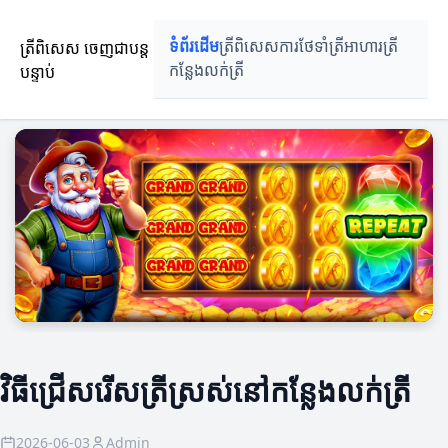
ត្រីពិសេស ចេញជាបន្ត
ទំព័រដើម
ត្រីពិសេស
ការថែទាំត្រី
អាហារត្រី
បន្ទាប់
កន្លែងលក់ត្រី
វិធីជ្រើសរើសត្រីស្រស់នៅកន្លែងលក់ត្រី
2026-06-03
Admin