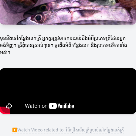
មុននឹងទៅកន្លែងលក់ត្រី អ្នកគួរត្រូវមានការយល់ដឹងអំពីប្រភេទត្រីដែលអ្នក
ចង់ទិញ។ ត្រីពុំបានស្រស់ៗទេ។ ចូរដឹងអំពីកន្លែងលក់ និងប្រភេទវេទិកាទាំង
អស់។
▶
Watch Video related to: វិធីជ្រើសរើសត្រីស្រស់នៅកន្លែងលក់ត្រី