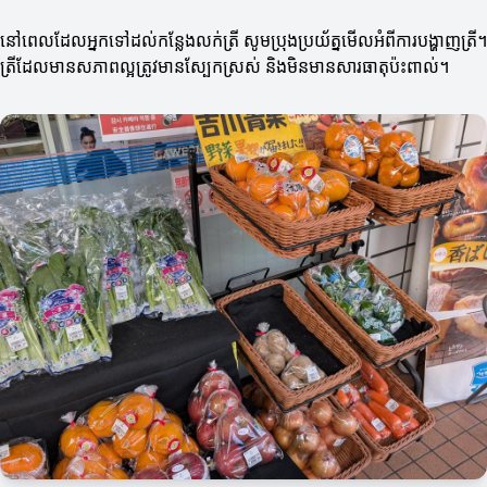
នៅពេលដែលអ្នកទៅដល់កន្លែងលក់ត្រី សូមប្រុងប្រយ័ត្នមើលអំពីការបង្ហាញត្រី។
ត្រីដែលមានសភាពល្អត្រូវមានស្បែកស្រស់ និងមិនមានសារធាតុប៉ះពាល់។