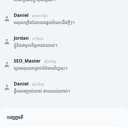
Daniel
មុននេះបន្តិច
អរគុណច្រើនដែលបានផ្តល់ចំណេះដឹងថ្មីៗ។
Jordan
៣ ថ្ងៃមុន
ខ្ញុំពិតជាចូលចិត្តអានវាណាស់។
SEO_Master
ម្សិលមិញ
សូមអរគុណសម្រាប់ព័ត៌មានដ៏ល្អនេះ។
Daniel
ម្សិលមិញ
ខ្លឹមសារច្បាស់លាស់ ងាយយល់ណាស់។
បញ្ចេញមតិ