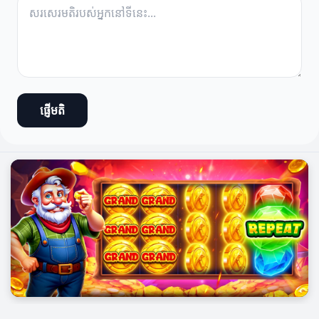
ផ្ញើមតិ