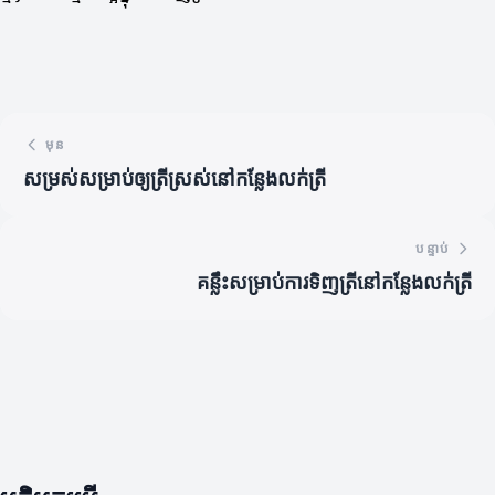
មុន
សម្រស់សម្រាប់ឲ្យត្រីស្រស់នៅកន្លែងលក់ត្រី
បន្ទាប់
គន្លឹះសម្រាប់ការទិញត្រីនៅកន្លែងលក់ត្រី