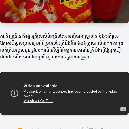
ការទិញត្រីនៅទីផ្សារត្រីស្រស់មិនត្រឹមតែអាចធ្វើបានស្រួលទេ ប៉ុន្តែវាក៏ផ្តល់
ឱកាសដ៏ល្អសម្រាប់រៀនអំពីប្រភេទនៃត្រីនិងវិធីដែលវាត្រូវបានបំពាក់។ កន្លែង
លក់ត្រីនេះផ្តល់ជូននូវឧបករណ៍ដើម្បីពិនិត្យគុណភាពនៃត្រី និងធ្វើឱ្យអ្នកជឿ
ជាក់ថាផលិតផលដែលអ្នកទិញមានការទទួលខុសត្រូវ។