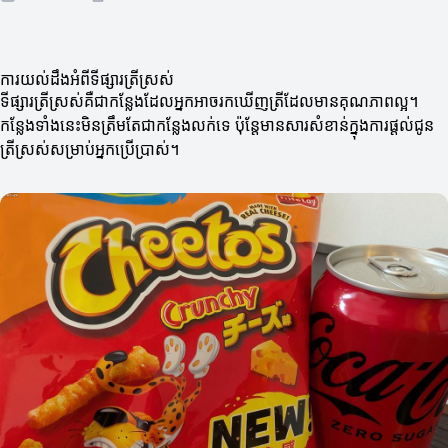
ការយល់ដឹងអំពីទីផ្សារត្រីស្រស់
ទីផ្សារត្រីស្រស់គឺជាកន្លែងដែលអ្នកអាចរកឃើញត្រីដែលមានគុណភាពល្អ។
កន្លែងទាំងនេះមិនត្រឹមតែជាកន្លែងលក់ទេ ប៉ុន្តែមានសារសំខាន់ក្នុងការផ្តល់ជូន
ត្រីស្រស់សម្រាប់អ្នកប្រើប្រាស់។