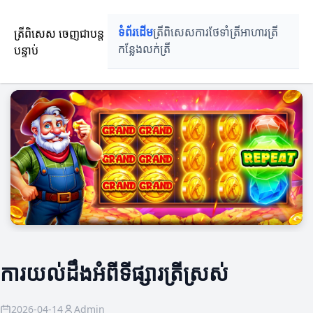
ត្រីពិសេស ចេញជាបន្ត
ទំព័រដើម
ត្រីពិសេស
ការថែទាំត្រី
អាហារត្រី
បន្ទាប់
កន្លែងលក់ត្រី
ការយល់ដឹងអំពីទីផ្សារត្រីស្រស់
2026-04-14
Admin