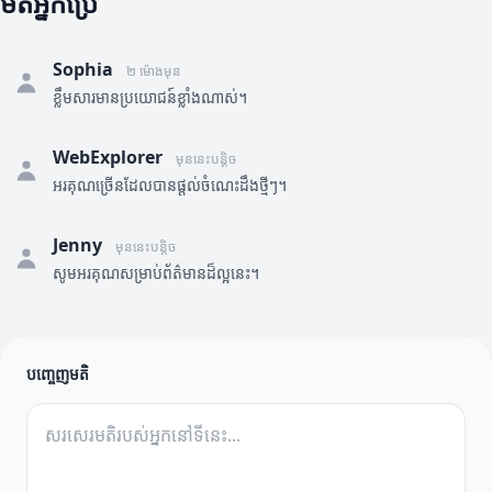
មតិអ្នកប្រើ
Sophia
២ ម៉ោងមុន
ខ្លឹមសារមានប្រយោជន៍ខ្លាំងណាស់។
WebExplorer
មុននេះបន្តិច
អរគុណច្រើនដែលបានផ្តល់ចំណេះដឹងថ្មីៗ។
Jenny
មុននេះបន្តិច
សូមអរគុណសម្រាប់ព័ត៌មានដ៏ល្អនេះ។
បញ្ចេញមតិ