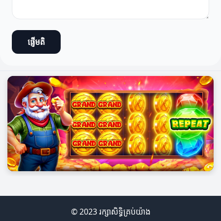
ផ្ញើមតិ
© 2023 រក្សាសិទ្ធិគ្រប់យ៉ាង