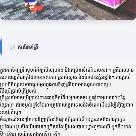
📰
ការថែទាំត្រី
ក្នុងការទិញត្រី សូមពិនិត្យមើលរូបរាង និងកម្រិតសំណើមរបស់វា។ ត្រីដែលមាន
សភាពល្អគឺជាត្រីដែលមានសភាពស្រស់ស្អាត និងមិនមានក្លិនខ្លាំង។ ការប្រចាំ
ត្រួតពិនិត្យនេះអាចជួយអ្នកក្នុងការទិញត្រីដែលមានគុណភាពល្អ។
វិធីប្រើប្រាស់ត្រីស្រស់
ត្រីស្រស់អាចប្រើប្រាស់បានជាច្រើនវិធី។ អ្នកអាចចូរ ឬផ្សំជាមួយសាច់បន្លែ
ផ្សេងៗ។ ការចម្កល់ត្រីទាំងនេះត្រូវការបច្ចេកទេសនិងចំណេះដឹងដើម្បីធ្វើឱ្យបាន
រសជាតិល្អ។
ចំណុចសំខាន់ៗនៃការទិញត្រីនៅទីផ្សារត្រីស្រស់គឺការគួរសមនិងការប្រកួត
ប្រជែង។ ប្រសិនបើអ្នកអាចជ្រើសរើសអ្វីដែលបានបង្ហាញខាងលើ អ្នកនឹងមាន
ថ្មីៗ និងអារម្មណ៍ល្អក្នុងការទិញត្រី។