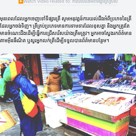
▶
Watch Video related to: ការយល់ដឹងអំពីទីផ្សារត្រីស្រស់
មុនពេលដែលអ្នកចេញទៅទីផ្សារត្រី សូមអនុវត្តន៍ការយល់ដឹងអំពីប្រភេទនៃត្រី
ដែលអ្នកចង់ទិញ។ ត្រីគ្រប់ប្រភេទមានការទាមទារដែលខុសគ្នា និងអ្នកត្រូវតែ
មានចំណេះដឹងដើម្បីធ្វើការជ្រើសរើសយ៉ាងត្រឹមត្រូវ។ អ្នកអាចស្វែងរកព័ត៌មាន
តាមអ៊ីនធឺណិត ឬសួរអ្នកលក់ត្រីដើម្បីទទួលបានព័ត៌មានបន្ថែម។