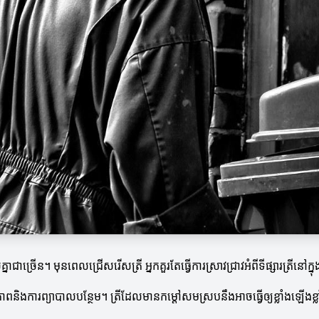
ាច្រើន។ មុនពេលជ្រើសរើសត្រី អ្នកគួរតែធ្វើការស្រាវជ្រាវអំពីទីផ្សារត្រីនៅក្ន
ពនិងការព្យាបាលបន្ថែម។ ត្រីដែលមានកម្តៅសមស្របនឹងអាចធ្វើឲ្យខ្លាំងឡើងខ្ល