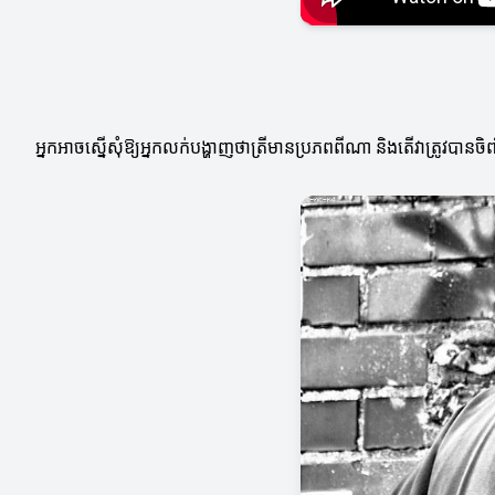
អ្នកអាចស្នើសុំឱ្យអ្នកលក់បង្ហាញថាត្រីមានប្រភពពីណា និងតើវាត្រូវបានចិ