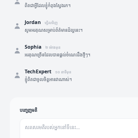
ពិតជាអ្វីដែលខ្ញុំកំពុងស្វែងរក។
Jordan
ម្សិលមិញ
សូមអរគុណសម្រាប់ព័ត៌មានដ៏ល្អនេះ។
Sophia
២ ម៉ោងមុន
អរគុណច្រើនដែលបានផ្តល់ចំណេះដឹងថ្មីៗ។
TechExpert
១០ នាទីមុន
ខ្ញុំពិតជាចូលចិត្តអានវាណាស់។
បញ្ចេញមតិ