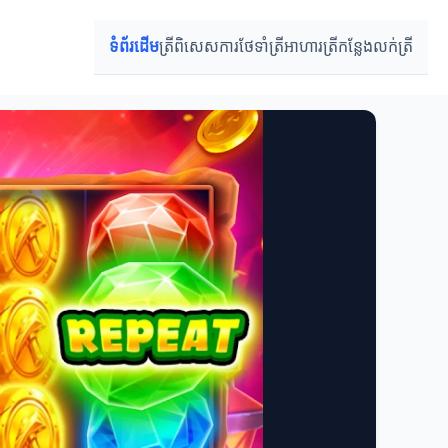
ទំព័រដើម
ត្រីពិសេស
ការថែទាំត្រី
អាហារត្រី
កន្លែងលក់ត្រី