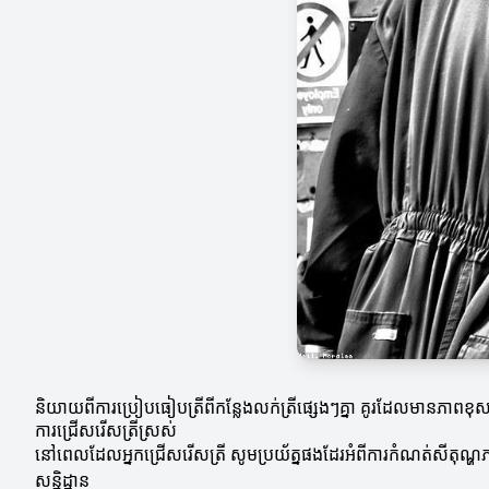
និយាយពីការប្រៀបធៀបត្រីពីកន្លែងលក់ត្រីផ្សេងៗគ្នា គូរដែលមានភាពខុសគ្នាជ
ការជ្រើសរើសត្រីស្រស់
នៅពេលដែលអ្នកជ្រើសរើសត្រី សូមប្រយ័ត្នផងដែរអំពីការកំណត់សីតុណ្ហភា
សន្និដ្ឋាន