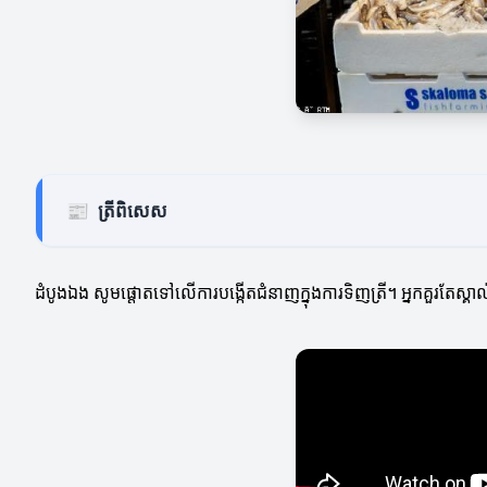
📰
ត្រីពិសេស
ដំបូងឯង សូមផ្តោតទៅលើការបង្កើតជំនាញក្នុងការទិញត្រី។ អ្នកគួរតែស្គាល