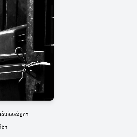
ុងតំបន់របស់អ្នក។
ាំង។