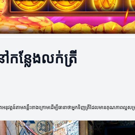
នៅកន្លែងលក់ត្រី
ែអនុវត្តន៍តាមគន្លឹះខាងក្រោមដើម្បីធានាថាអ្នកទិញត្រីដែលមានគុណភាពល្អសម្រា