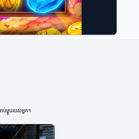
ប់ម្ហូបរបស់អ្នក។