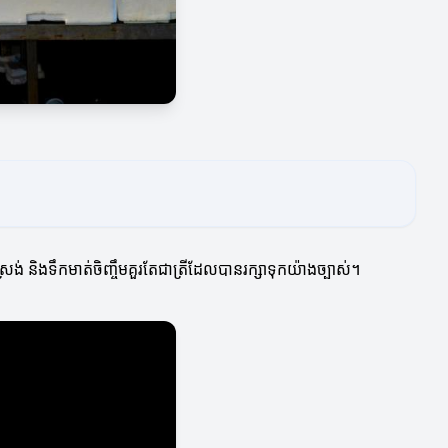
រង់ និងទឹកមាត់ចិញ្ចឹមគួរតែជាត្រីដែលបានរក្សាទុកយ៉ាងច្បាស់។