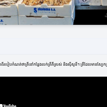
់ពីរបៀបកំណត់ថាត្រីនៅកន្លែងលក់ត្រីគឺស្រស់ និងសុីសូនី។ ត្រីដែលមានស្បែកស្