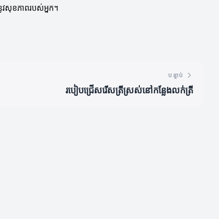
នូវសុខភាពរបស់អ្នក។
បន្ទាប់
របៀបជ្រើសរើសត្រីស្រស់នៅកន្លែងលក់ត្រី