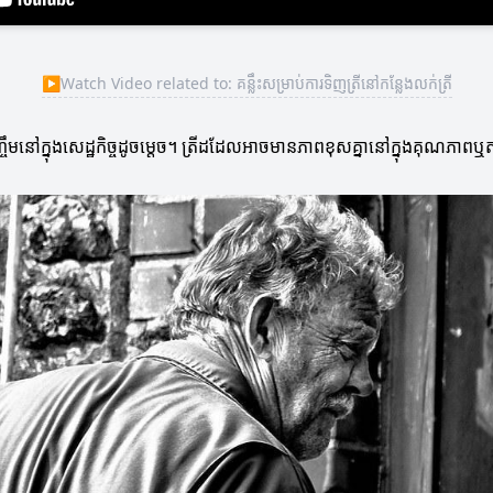
▶
Watch Video related to: គន្លឹះសម្រាប់ការទិញត្រីនៅកន្លែងលក់ត្រី
ញ្ចឹមនៅក្នុងសេដ្ឋកិច្ចដូចម្តេច។ ត្រីដដែលអាចមានភាពខុសគ្នានៅក្នុងគុណភាពឬត