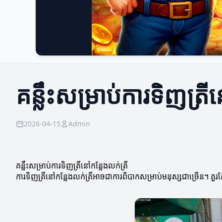
គន្លឹះសម្រាប់ការទិញត្រី
2026-04-15
Admin
គន្លឹះសម្រាប់ការទិញត្រីនៅកន្លែងលក់ត្រី
ការទិញត្រីនៅកន្លែងលក់ត្រីអាចជាការពិបាកសម្រាប់មនុស្សជាច្រើន។ គួរត