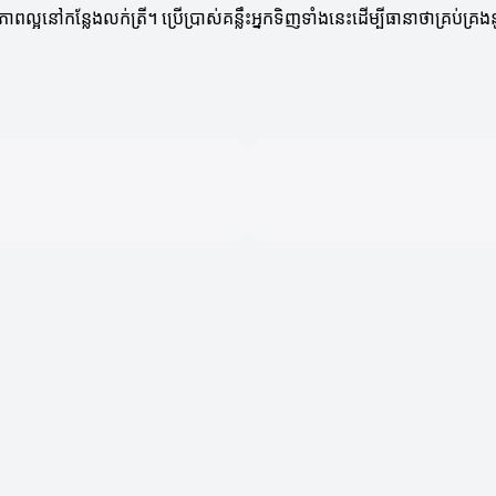
នៅកន្លែងលក់ត្រី។ ប្រើប្រាស់គន្លឹះអ្នកទិញទាំងនេះដើម្បីធានាថាគ្រប់គ្រង