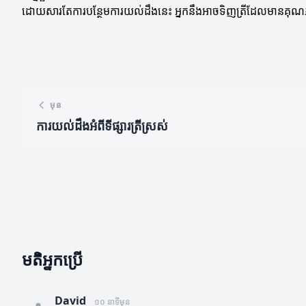
ដោយសារតែការបន្ថែមការយល់ដឹងនេះ អ្នកនឹងអាចទិញត្រីដែលមានគុណភាពល្អ
មុន
ការយល់ដឹងអំពីទីផ្សារត្រីស្រស់
មតិអ្នកប្រើ
David
១០ នាទីមុន