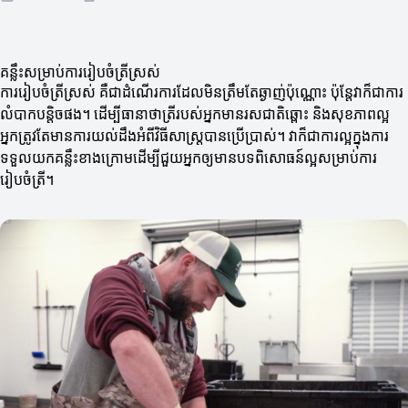
គន្លឹះសម្រាប់ការរៀបចំត្រីស្រស់
ការរៀបចំត្រីស្រស់ គឺជាដំណើរការដែលមិនត្រឹមតែឆ្ងាញ់ប៉ុណ្ណោះ ប៉ុន្តែវាក៏ជាការ
លំបាកបន្តិចផង។ ដើម្បីធានាថាត្រីរបស់អ្នកមានរសជាតិឆ្ពោះ និងសុខភាពល្អ
អ្នកត្រូវតែមានការយល់ដឹងអំពីវិធីសាស្ត្របានប្រើប្រាស់។ វាក៏ជាការល្អក្នុងការ
ទទួលយកគន្លឹះខាងក្រោមដើម្បីជួយអ្នកឲ្យមានបទពិសោធន៍ល្អសម្រាប់ការ
រៀបចំត្រី។