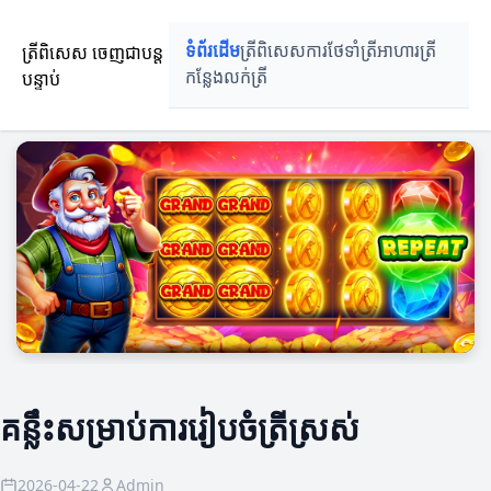
ត្រីពិសេស ចេញជាបន្ត
ទំព័រដើម
ត្រីពិសេស
ការថែទាំត្រី
អាហារត្រី
បន្ទាប់
កន្លែងលក់ត្រី
គន្លឹះសម្រាប់ការរៀបចំត្រីស្រស់
2026-04-22
Admin