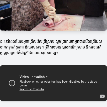
១. នៅពេលដែលអ្នកជ្រើសរើសត្រីស្រស់ សូមប្រាកដថាអ្នកបានរើសត្រីដែល
មានកខ្វក់ក៏ដូចជា ដុំឈាមសុទ្ធ។ ត្រីដែលមានស្លាបពណ៌ក្រហម និងរសជាតិ
ឆ្ងាញ់ជាទូទៅគឺជាត្រីដែលមានសុខភាពល្អ។