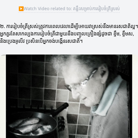
▶
Watch Video related to: គន្លឹះសម្រាប់ការរៀបចំត្រីស្រស់
២. ការរៀបចំត្រីស្រស់ត្រូវការពេលវេលាដើម្បីអោយវាស្រស់នឹងមានរសជាតិល្អ។
អ្នកគួរតែសាកល្បងការរៀបចំត្រីជាមួយនឹងបញ្ចូលគ្រឿងផ្សំដូចជា ខ្ទឹម, ខ្ទឹមស,
និងប្រេងអូលីវ ប្រសិនបើអ្នកចង់បង្កើនរសជាតិ។