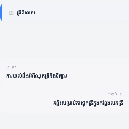
📰
ត្រីពិសេស
មុន
ការយល់ដឹងអំពីឈុតត្រីនិងទីផ្សារ
បន្ទាប់
គន្លឹះសម្រាប់ការផ្ទុកត្រីក្នុងកន្លែងលក់ត្រី