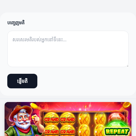
បញ្ចេញមតិ
ផ្ញើមតិ