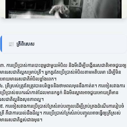
📰
ត្រីពិសេស
៣. ការប្រើប្រាស់ការបោះពុម្ពជាមួយអំបិល និងមីដើម្បីបង្កើនរសជាតិអាចជួយឲ្យ
មានរសជាតិល្អសម្រាប់ត្រី។ អ្នកគួរតែប្រើប្រាស់អំបិលតាមអតិបរមា ដើម្បីមិន
អោយមានរសជាតិអំបិលខ្លាំងពេក។
៤. ត្រីស្រស់ត្រូវតែត្រូវបានបរិច្ឆេទនិងថាមពលមុននឹងកាត់ត។ ការចៀសវាងការ
ប្រើប្រាស់ឧបករណ៍កាត់ដែលមានកខ្វក់ និងមិនស្អាតអាចជួយអោយត្រីមាន
រសជាតិល្អនិងសុខភាពល្អ។
៥. ការចៀសវាងការប្រើប្រាស់គ្រែសំរាប់បញ្ចូលដើម្បីគ្រប់គ្រងដំណើរការរៀបចំ
ត្រី គឺជាការយល់ដឹងដ៏ល្អ។ ការប្រើប្រាស់គ្រែសំរាប់បញ្ចូលអាចធ្វើឲ្យត្រីស្រស់
មានរសជាតិខ្ពស់ជាងមុន។