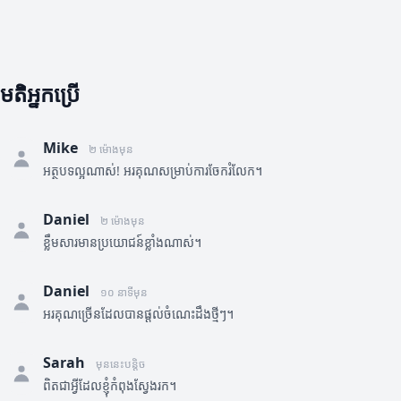
មតិអ្នកប្រើ
Mike
២ ម៉ោងមុន
អត្ថបទល្អណាស់! អរគុណសម្រាប់ការចែករំលែក។
Daniel
២ ម៉ោងមុន
ខ្លឹមសារមានប្រយោជន៍ខ្លាំងណាស់។
Daniel
១០ នាទីមុន
អរគុណច្រើនដែលបានផ្តល់ចំណេះដឹងថ្មីៗ។
Sarah
មុននេះបន្តិច
ពិតជាអ្វីដែលខ្ញុំកំពុងស្វែងរក។