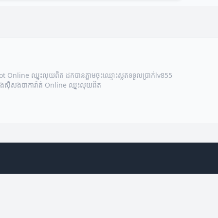
ot Online ឈ្នះលុយពិត ដកបានភ្លាម
ចុះឈ្មោះស្លតទទួលប្រាក់
lv855
បែងស៊ីសង
បាការ៉ាត់ Online ឈ្នះលុយពិត
ការអនុវត្តន៍ល្អបំផុតសម្រាប់ទីផ្សារត្រី