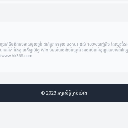
ល់ប្រាក់តិច
ឱកាសមាសចូលឆ្នាំ! ដាក់ប្រាក់ទទួល Bonus ដល់ 100%
បាញ់តិច តែឈ្នះធំ
Sl
ាការ៉ាត់ និងភ្នាល់កីឡា
Big Win មិនចាំបាច់រង់ចាំ
ឈ្នះធំ អាចរាប់ពាន់ដុល្លារ
គេហទំព័រល្
់
www.hk368.com
© 2023 រក្សាសិទ្ធិគ្រប់យ៉ាង
ន៍សម្រាប់ការថែទាំត្រី
ការស្រាវជ្រាវអំពីម្ហូបត្រីសុខភាព