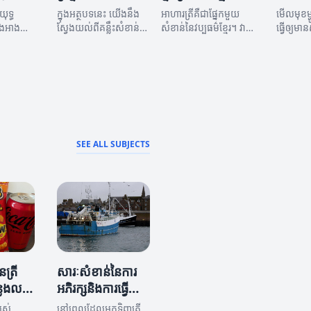
ភាពល្អ
ុទ្ធ
ក្នុងអត្ថបទនេះ យើងនឹង
អាហារត្រីគឺជាផ្នែកមួយ
មើលមុខម្
្នុងអាង
ស្វែងយល់ពីគន្លឹះសំខាន់ៗ
សំខាន់នៃវប្បធម៌ខ្មែរ។ វា
ធ្វើឲ្យមាន
្រីរបស់
សម្រាប់ការថែទាំត្រី
បង្ហាញពីការច្នៃប្រឌិត និង
អាចរកបា
ល្អ។
ក្នុងអាងទឹកថ្មីៗ។
សិល្បៈក្នុងការចម្អិន។
សុខភាព
SEE ALL SUBJECTS
ត្រី
សារៈសំខាន់នៃការ
លែងលក់
អភិរក្សនិងការធ្វើឱ្យ
ប្រសើរនៅកន្លែងលក់
្រស់
នៅពេលដែលអ្នកទិញត្រី