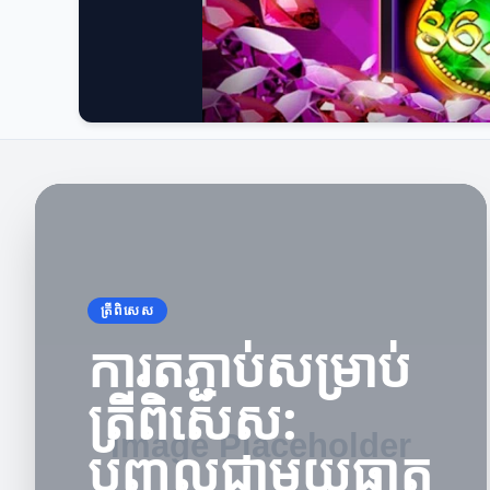
ត្រីពិសេស
ការតភ្ជាប់សម្រាប់
ត្រីពិសេស:
បញ្ចូលជាមួយធាតុ