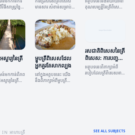
មន៍មកកាន់ការ
ការជ្រើសរើសត្រីពិសេស
អត្ថបទនេះនឹងនិយាយអំពី
ីវិធីសាស្ត្រច្នៃ
មានសារៈសំខាន់សម្រាប់
គុណសម្បត្តិនៃត្រីពិសេស
ប់ការធ្វើម្ហូបត្រី
ការធ្វើម្ហូបដែលមាន
និងវិធីកែលម្អមុខម្ហូបប្រើ
អត្ថបទនេះនឹង
រសជាតិពិសេស។
ប្រាស់ត្រីពិសេស។
៌មានអំពីវិធីធ្វើ
ួរឱ្យចាប់
 និងរបៀបផ្សេងៗ
ើប្រាស់ត្រី
រសជាតិពិសេសនៃត្រី
ពិសេស: ការបញ្ចូល
្ចារ្យនៃត្រី
ម្ហូបត្រីពិសេសដែល
របស់បរិមាណនិង
អ្នកគួរតែសាកល្បង
អត្ថបទនេះពិភាក្សាអំពី
រសជាតិ
របៀបដែលត្រីពិសេសអាច
គមន៍មកកាន់ពិភព
នៅក្នុងអត្ថបទនេះ យើង
ធ្វើឲ្យរសជាតិរបស់ម្ហូប
ស្ចារ្យនៃត្រី
នឹងពិភាក្សាអំពីម្ហូបត្រី
កាន់តែមានភាពពិសេស
ដែលមាន
ពិសេសនានា ដែលមាន
និងអ្វីដែលធ្វើឲ្យវាមាន
ើការច្នៃប្រឌិត
ឥទ្ធិពលលើការពិចារណា
តម្លៃ។
ឌ្ឍន៍នៃម្ហូបត្រី។
របស់អ្នក។
SEE ALL SUBJECTS
N អាហារត្រី