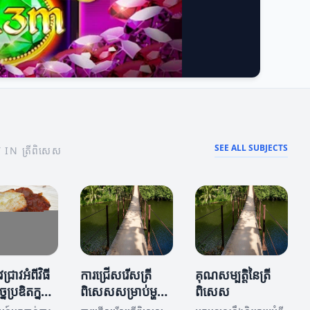
SEE ALL SUBJECTS
N ត្រីពិសេស
ជ្រាវអំពីវិធី
ការជ្រើសរើសត្រី
គុណសម្បត្តិនៃត្រី
នៃប្រឌិតក្នុង
ពិសេសសម្រាប់ម្ហូប
ពិសេស
្ហូបត្រីពិសេស
របស់អ្នក