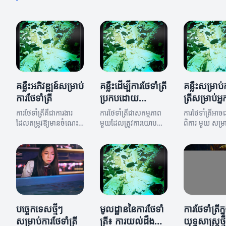
គន្លឹះអភិវឌ្ឍន៍សម្រាប់
គន្លឹះដើម្បីការថែទាំត្រី
គន្លឹះសម្រាប់
ការថែទាំត្រី
ប្រកបដោយ
ត្រីសម្រាប់អ្
ប្រសិទ្ធភាព
ផ្តើម
ការថែទាំត្រីគឺជាការងារ
ការថែទាំត្រីជាសកម្មភាព
ការថែទាំត្រីអាច
ដែលតម្រូវឱ្យមានចំណេះ
មួយដែលត្រូវការយោបល់
ពិការ មួយ សម្រា
ដឹង និងការចំណាយពេល
និងការយល់ដឹងពីសុខភាព
ចាប់ផ្តើម។ នៅក្ន
វេលា។ អត្ថបទនេះនឹងផ្តល់
និងបរិយាកាសរបស់ត្រី។
នេះ យើងនឹងពិភាក
នូវគន្លឹះអភិវឌ្ឍន៍សម្រាប់
មកស្វែងយល់ពីគន្លឹះដើម្បី
គន្លឹះ និងយុទ្ធសាស
ការថែទាំត្រីឱ្យមានសុខ
ការថែទាំត្រីប្រកបដោយ
ជួយអ្នកក្នុងការថែ
ភាពល្អ។
ប្រសិទ្ធភាព។
របស់អ្នក។
បច្ចេកទេសថ្មីៗ
មូលដ្ឋាននៃការថែទាំ
ការថែទាំត្រីក
សម្រាប់ការថែទាំត្រី
ត្រី៖ ការយល់ដឹង
យុទ្ធសាស្ត្រថ្ម