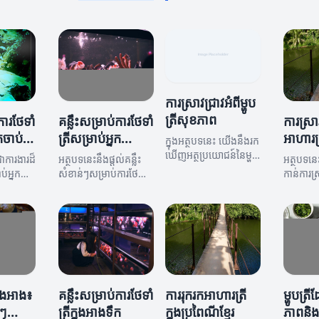
ការស្រាវជ្រាវអំពីម្ហូប
ត្រីសុខភាព
ការថែទាំ
គន្លឹះសម្រាប់ការថែទាំ
ការស្រាវ
នកចាប់
ត្រីសម្រាប់អ្នក
អាហារត្រ
ក្នុងអត្ថបទនេះ យើងនឹងរក
ស្រលាញ់ត្រី
ឃើញអត្ថប្រយោជន៍នៃម្ហូប
ជាការងារដ៏
អត្ថបទនេះនឹងផ្តល់គន្លឹះ
អត្ថបទនេ
ត្រីសុខភាព និងវិធីដែលវា
ប់អ្នក
សំខាន់ៗសម្រាប់ការថែទាំ
កាន់ការស្រ
អាចជួយឲ្យមានសុខភាព
ុងអត្ថបទ
ត្រី ដើម្បីធានាសុខភាព
អាហារត្រ
ល្អ។
្សាអំពី
និងសុខដុមរបស់វា។
ភាពច្នៃប្
្ត្រដើម្បី
ឆ្ងាញ់។
ទាំត្រី
្នុងអាង៖
គន្លឹះសម្រាប់ការថែទាំ
ការរុករកអាហារត្រី
ម្ហូបត្រ
ីៗ
ត្រីក្នុងអាងទឹក
ក្នុងប្រពៃណីខ្មែរ
ភាពនិ