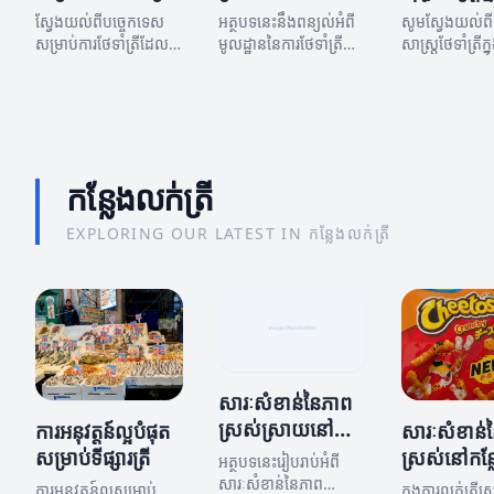
ដំបូងសំខាន់
សម្រាប់សុខ
ស្វែងយល់ពីបច្ចេកទេស
អត្ថបទនេះនឹងពន្យល់អំពី
សូមស្វែងយល់ពីយ
សម្រាប់ការថែទាំត្រីដែល
មូលដ្ឋាននៃការថែទាំត្រី
សាស្ត្រថែទាំត្រីក
អាចជួយឲ្យត្រីរបស់អ្នក
សម្រាប់អ្នកដែលចាប់ផ្តើម
ដែលអាចជួយឱ្យត
មានសុខភាពល្អ និងអាយុ
ថ្មី។
អ្នកមានសុខភាព
កាលវែង។
កន្លែងលក់ត្រី
EXPLORING OUR LATEST IN កន្លែងលក់ត្រី
សារៈសំខាន់នៃភាព
ស្រស់ស្រាយនៅ
ការអនុវត្តន៍ល្អបំផុត
សារៈសំខាន់នៃ
កន្លែងលក់ត្រី
សម្រាប់ទីផ្សារត្រី
ស្រស់នៅកន្
អត្ថបទនេះរៀបរាប់អំពី
ត្រី
សារៈសំខាន់នៃភាព
ការអនុវត្តន៍ល្អសម្រាប់
ក្នុងការលក់ត្រីស