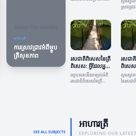
សូមស្វាគ
ម្ហូបត្រីពិសេស។ អត្ថបទ
ស្រាវជ្រាវព
នេះនឹងពិភាក្សាអំពីការ
ប្រឌិតសម្រា
បញ្ចូលនូវសមាសភាគនិង
ពិសេស។ 
រសជាតិក្នុងម្ហូប។
ផ្តល់នូវព័ត
ម្ហូបដែលគ
អារម្មណ៍
អាហារត្រី
ក្នុងការប្រ
ការស្រាវជ្រាវអំពីម្ហូប
ពិសេស។
ត្រីសុខភាព
រសជាតិពិសេសនៃត្រី
រសជាតិអស
ពិសេស: អ្វីដែលអ្នក
ពិសេស
មិនបានស្គាល់
អត្ថបទនេះនឹងពន្យល់អំពី
សូមស្វា
រសជាតិពិសេសនៃត្រី
នៃរសជាតិអ
ពិសេស និងការប្រើប្រាស់វា
ពិសេស 
ក្នុងម្ហូបនានា។
ភាពផ្តោតល
និងការអភិវ
អាហារត្រី
SEE ALL SUBJECTS
EXPLORING OUR LATEST I