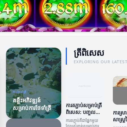
ត្រីពិសេស
EXPLORING OUR LATEST I
ការថែទាំត្រី
គន្លឹះអភិវឌ្ឍន៍
ការតភ្ជាប់សម្រាប់ត្រី
សម្រាប់ការថែទាំត្រី
ពិសេស: បញ្ចូល
ការស្រាវ
ជាមួយធាតុផ្សេងៗ
សាស្ត្រច្
ការតភ្ជាប់គឺជាផ្នែកមួយ
ការធ្វើម
ដែលសំខាន់សម្រាប់ការធ្វើ