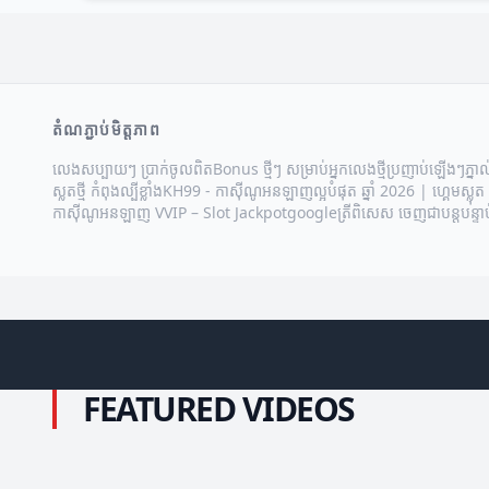
តំណភ្ជាប់មិត្តភាព
លេងសប្បាយៗ ប្រាក់ចូលពិត
Bonus ថ្មីៗ សម្រាប់អ្នកលេងថ្មីប្រញាប់ឡើងៗ
ភ្នា
ស្លតថ្មី កំពុងល្បីខ្លាំង
KH99 - កាស៊ីណូអនឡាញល្អបំផុត ឆ្នាំ 2026 | ហ្គេមស្លុត ប
កាស៊ីណូអនឡាញ VVIP – Slot Jackpot
google
ត្រីពិសេស ចេញជាបន្តបន្ទាប
FEATURED VIDEOS
ការតភ្ជាប់សម្រាប់ត្រីពិសេស: បញ្ចូលជាមួយធាតុ
គន្លឹះអភិវឌ្ឍ
ផ្សេងៗ