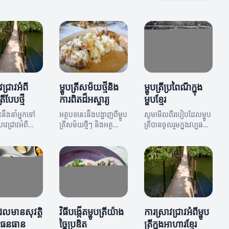
ជ្រាវអំពី
ម្ហូបត្រីសម័យថ្មីនិង
ម្ហូបត្រីប្រពៃណីក្នុង
ីបែបថ្មី
ការពិតដ៏អស្ចារ្យ
ម្ហូបខ្មែរ
ះនឹងនាំអ្នកទៅ
អត្ថបទនេះនឹងបង្ហាញពីម្ហូប
សូមមើលពីរបៀបដែលម្ហូប
ាវជ្រាវអំពី
ត្រីសម័យថ្មីៗ និងអត្ថ
ត្រីបានចូលរួមក្នុងវប្បធម៌
ីបែបថ្មីដែលមាន
ប្រយោជន៍ដែលពាក់ព័ន្ធ។
ខ្មែរ និងការកំណត់អត្ថ
រឌិត និងរសជាតិ
ប្រយោជន៍នៃវា។
ីដែលមានសុវត្តិ
វិធីបង្កើតម្ហូបត្រីយ៉ាង
ការស្រាវជ្រាវអំពីម្ហូប
ងធនធាន
ច្នៃប្រឌិត
ត្រីក្នុងអាហារខ្មែរ