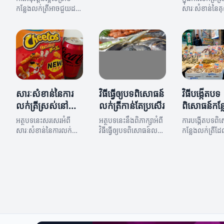
ស្រស់ស្រាយនៅកន្លែងលក់
កន្លែងលក់ត្រីអាចជួយដល់
សារៈសំខាន់នៃ
ត្រី និងវិធីបង្កើនបទ
ការលក់ និងការផ្តល់សេវា
និងភាពស្រស់ស្អា
ពិសោធន៍របស់អតិថិជន។
កម្មដល់អតិថិជន។
បានប្រើប្រាស់យ៉
សំខាន់។ អត្ថបទ
ពន្យល់ពីអត្ថប្
ត្រីស្រស់ និងវិធី
គុណភាពដ៏ល្អ។
សារៈសំខាន់នៃការ
វិធីធ្វើឲ្យបទពិសោធន៍
វិធីបង្កើតបទ
លក់ត្រីស្រស់នៅ
លក់ត្រីកាន់តែប្រសើរ
ពិសោធន៍កន្
កន្លែងលក់ត្រី
ត្រីដែលមាន
អត្ថបទនេះសរសេរអំពី
អត្ថបទនេះនឹងពិភាក្សាអំពី
ការបង្កើតបទពិ
ផ្ទាល់
សារៈសំខាន់នៃការលក់ត្រី
វិធីធ្វើឲ្យបទពិសោធន៍លក់
កន្លែងលក់ត្រីដ
ស្រស់នៅកន្លែងលក់ត្រី
ត្រីកាន់តែប្រសើរនៅក្នុង
ឯកតាផ្ទាល់សម្រ
និងការបន្ថែមបទពិសោធន៍
កន្លែងលក់ត្រី។
អតិថិជនអាចជួយ
ល្អសម្រាប់អតិថិជន។
ការលក់ និងចាប់
បានយ៉ាងច្រើន។
បន្ថែមដើម្បីស្វែ
បង្កើតបទពិសោធ
អស្ចារ្យសម្រាប់