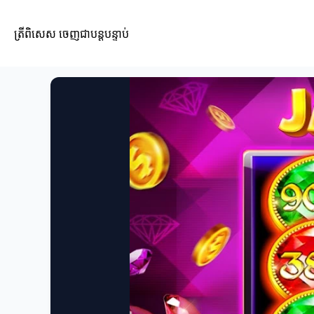
ត្រីពិសេស ចេញជាបន្តបន្ទាប់
ត្រីពិសេស ចេញជាបន្តបន្ទាប់