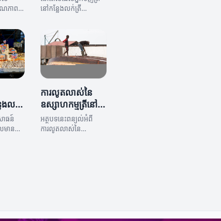
ត្រី
គុណភាព
នៅកន្លែងលក់ត្រី
ត ត្រូវ
អ្នកលួងលើរការអភិរក្សនិង
ាង
ការធ្វើឱ្យប្រសើរ
នេះនឹង
ប្រកបដោយចរិតស្ថិតិក្នុង
រយោជន៍នៃ
ចិត្ត...
ដើម្បីធានា
ការលូតលាស់នៃ
លែងលក់
ឧស្សាហកម្មត្រីនៅ
ឯកតា
កន្លែងលក់ត្រី
សោធន៍
អត្ថបទនេះពន្យល់អំពី
ែលមាន
ការលូតលាស់នៃ
ាប់
ឧស្សាហកម្មត្រីនៅកន្លែង
បង្កើន
លក់ត្រី និងផលប្រយោជន៍
អារម្មណ៍
សម្រាប់អ្នកលក់ និងអ្នក
 អាន
ប្រើប្រាស់។
ងយល់ពីវិធី
ន៍ដ៏
អតិថិជន។