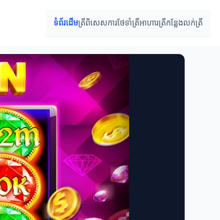
ទំព័រដើម
ត្រីពិសេស
ការថែទាំត្រី
អាហារត្រី
កន្លែងលក់ត្រី