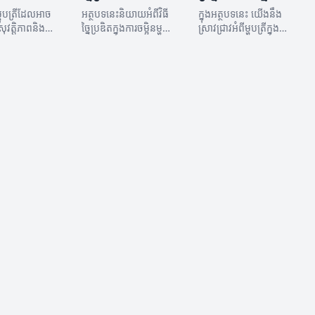
ហូបត្រីដែលអាច
អត្ថបទនេះនិយាយអំពីវិធី
ក្នុងអត្ថបទនេះ យើងនឹង
សុវត្តិភាពនិង
ច្នៃប្រឌិតក្នុងការចម្អិនម្ហូប
ស្រាវជ្រាវអំពីម្ហូបត្រីក្នុង
នអត្ថប្រយោជន៍
ត្រីដែលអាចធ្វើឱ្យអ្នកមាន
អាហារខ្មែរ និងតំណែង
។
ការស្វែងរកថ្មីៗនៅក្នុងការ
របស់វាទៅនឹងវប្បធម៌និង
ចម្អិនម្ហូប។
អាហាររបស់យើង។