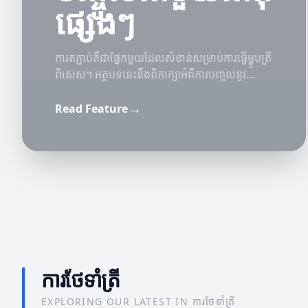
ផ្សេងៗ
ការតភ្ជាប់គឺជាផ្នែកមួយដែលសំខាន់សម្រាប់ការធ្វើម្ហូបត្រី
ពិសេស។ អត្ថបទនេះនឹងពិភាក្សាអំពីការបញ្ចូលនូវ
សមាសភាគនិងរសជាតិក្នុងម្ហូប។
→
Read Feature
ការថែទាំត្រី
EXPLORING OUR LATEST IN ការថែទាំត្រី