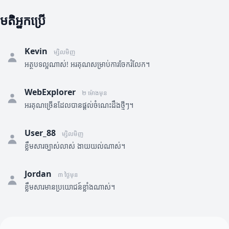
មតិអ្នកប្រើ
Kevin
ម្សិលមិញ
អត្ថបទល្អណាស់! អរគុណសម្រាប់ការចែករំលែក។
WebExplorer
២ ម៉ោងមុន
អរគុណច្រើនដែលបានផ្តល់ចំណេះដឹងថ្មីៗ។
User_88
ម្សិលមិញ
ខ្លឹមសារច្បាស់លាស់ ងាយយល់ណាស់។
Jordan
៣ ថ្ងៃមុន
ខ្លឹមសារមានប្រយោជន៍ខ្លាំងណាស់។