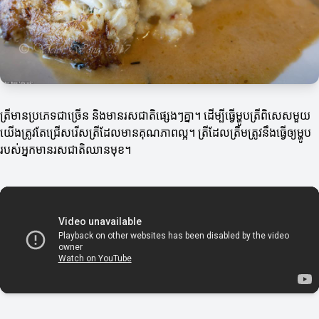
ត្រីមានប្រភេទជាច្រើន និងមានរសជាតិផ្សេងៗគ្នា។ ដើម្បីធ្វើម្ហូបត្រីពិសេសមួយ
យើងត្រូវតែជ្រើសរើសត្រីដែលមានគុណភាពល្អ។ ត្រីដែលត្រឹមត្រូវនឹងធ្វើឲ្យម្ហូប
របស់អ្នកមានរសជាតិឈានមុខ។