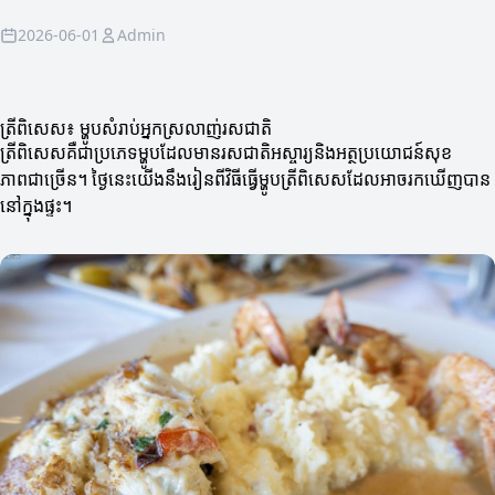
2026-06-01
Admin
ត្រីពិសេស៖ ម្ហូបសំរាប់អ្នកស្រលាញ់រសជាតិ
ត្រីពិសេសគឺជាប្រភេទម្ហូបដែលមានរសជាតិអស្ចារ្យនិងអត្ថប្រយោជន៍សុខ
ភាពជាច្រើន។ ថ្ងៃនេះយើងនឹងរៀនពីវិធីធ្វើម្ហូបត្រីពិសេសដែលអាចរកឃើញបាន
នៅក្នុងផ្ទះ។