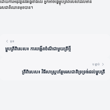
ដោយការអនុវត្តន៍វិធីធ្វើខាងលើ អ្នកអាចធ្វើម្ហូបត្រីពិសេសដែលមាន
រសជាតិឈានមុខបាន។
មុន
ម្ហូបត្រីពិសេស៖ ការបង្កើតចំណីជាមួយត្រីថ្មី
បន្ទាប់
ត្រីពិសេស៖ វិធីសាស្ត្របន្ថែមរសជាតិទ្រទ្រង់ដល់ម្ហូបត្រី