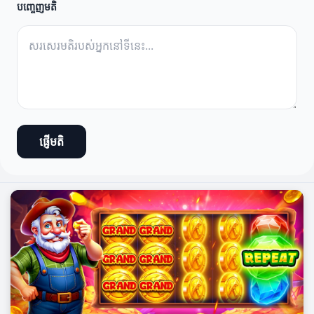
បញ្ចេញមតិ
ផ្ញើមតិ