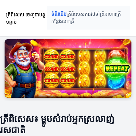
ត្រីពិសេស ចេញជាបន្ត
ទំព័រដើម
ត្រីពិសេស
ការថែទាំត្រី
អាហារត្រី
បន្ទាប់
កន្លែងលក់ត្រី
ត្រីពិសេស៖ ម្ហូបសំរាប់អ្នកស្រលាញ់
រសជាតិ