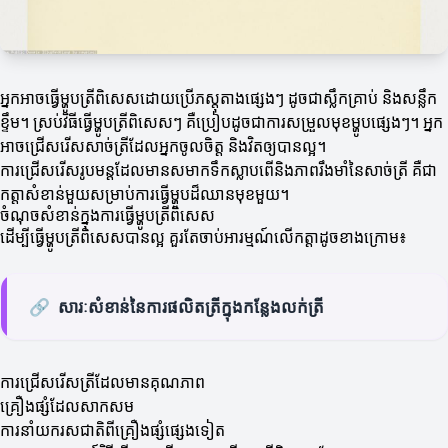
អ្នកអាចធ្វើម្ហូបត្រីពិសេសដោយប្រើភស្តុតាងផ្សេងៗ ដូចជាស្លឹកគ្រាប់ និងសន្លឹក
ខ្ទឹម។ ស្រប់វិធីធ្វើម្ហូបត្រីពិសេសៗ គឺប្រៀបដូចជាការសម្រួលមុខម្ហូបផ្សេងៗ។ អ្នក
អាចជ្រើសរើសសាច់ត្រីដែលអ្នកចូលចិត្ត និងវិតឲ្យបានល្អ។
ការជ្រើសរើសរូបមន្តដែលមានសមាកទឹកស្លាបពើនិងភាពរឹងមាំនៃសាច់ត្រី គឺជា
កត្តាសំខាន់មួយសម្រាប់ការធ្វើម្ហូបដ៏ឈានមុខមួយ។
ចំណុចសំខាន់ក្នុងការធ្វើម្ហូបត្រីពិសេស
ដើម្បីធ្វើម្ហូបត្រីពិសេសបានល្អ គួរតែចាប់អារម្មណ៍លើកត្តាដូចខាងក្រោម៖
🔗
សារៈសំខាន់នៃការផលិតត្រីក្នុងកន្លែងលក់ត្រី
ការជ្រើសរើសត្រីដែលមានគុណភាព
គ្រឿងផ្សំដែលសាកសម
ការនាំយករសជាតិពីគ្រឿងផ្សំផ្សេងទៀត