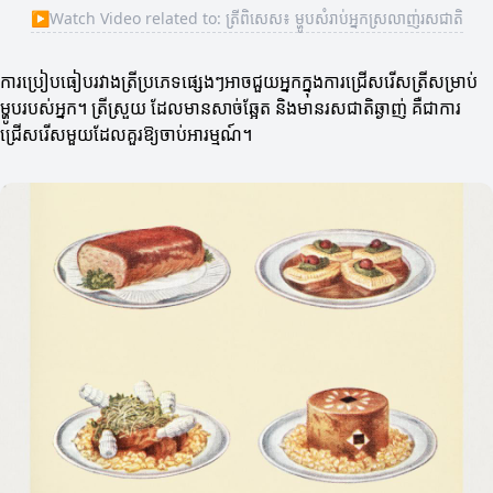
▶
Watch Video related to: ត្រីពិសេស៖ ម្ហូបសំរាប់អ្នកស្រលាញ់រសជាតិ
ការប្រៀបធៀបរវាងត្រីប្រភេទផ្សេងៗអាចជួយអ្នកក្នុងការជ្រើសរើសត្រីសម្រាប់
ម្ហូបរបស់អ្នក។ ត្រីស្រួយ ដែលមានសាច់ឆ្អែត និងមានរសជាតិឆ្ងាញ់ គឺជាការ
ជ្រើសរើសមួយដែលគួរឱ្យចាប់អារម្មណ៍។