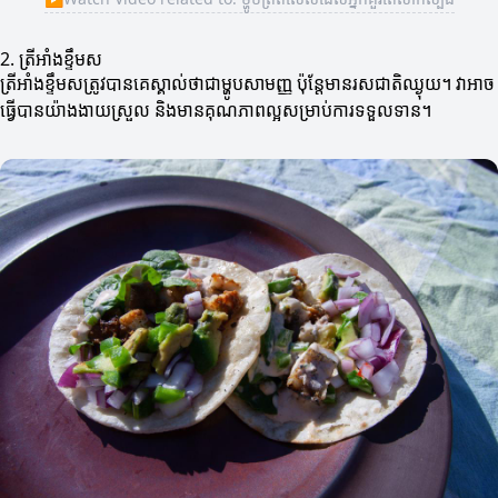
2. ត្រីអាំងខ្ទឹមស
ត្រីអាំងខ្ទឹមសត្រូវបានគេស្គាល់ថាជាម្ហូបសាមញ្ញ ប៉ុន្តែមានរសជាតិឈ្ងុយ។ វាអាច
ធ្វើបានយ៉ាងងាយស្រួល និងមានគុណភាពល្អសម្រាប់ការទទួលទាន។