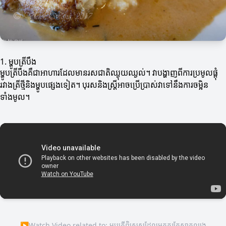
1. ម្ហូបត្រីបឹង
ម្ហូបត្រីបឹងគឺជាអាហារដែលមានរសជាតិឈ្ងុយឈ្ងល់។ វាបង្ហាញពីការប្រមូលផ្តុំ
រវាងត្រីថ្មីនិងម្ហូបផ្សេងទៀត។ បុរសនិងស្ត្រីអាចប្រើប្រាស់វាទៅនឹងការចម្អិន
ទាំងមូល។
▶
Watch Video related to: ម្ហូបត្រីពិសេសដែលអ្នកគួរតែសាកល្បង