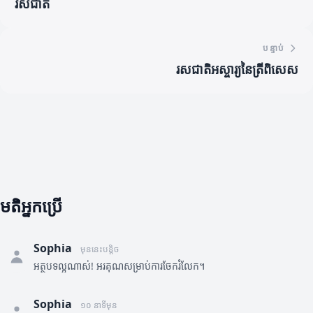
រសជាតិ
បន្ទាប់
រសជាតិអស្ចារ្យនៃត្រីពិសេស
មតិអ្នកប្រើ
Sophia
មុននេះបន្តិច
អត្ថបទល្អណាស់! អរគុណសម្រាប់ការចែករំលែក។
Sophia
១០ នាទីមុន