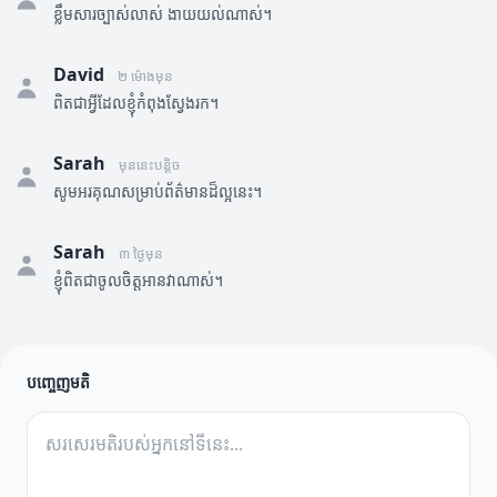
ខ្លឹមសារច្បាស់លាស់ ងាយយល់ណាស់។
David
២ ម៉ោងមុន
ពិតជាអ្វីដែលខ្ញុំកំពុងស្វែងរក។
Sarah
មុននេះបន្តិច
សូមអរគុណសម្រាប់ព័ត៌មានដ៏ល្អនេះ។
Sarah
៣ ថ្ងៃមុន
ខ្ញុំពិតជាចូលចិត្តអានវាណាស់។
បញ្ចេញមតិ