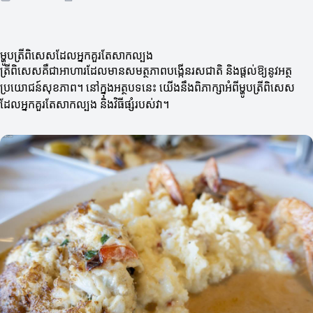
ម្ហូបត្រីពិសេសដែលអ្នកគួរតែសាកល្បង
ត្រីពិសេសគឺជាអាហារដែលមានសមត្ថភាពបង្កើនរសជាតិ និងផ្តល់ឱ្យនូវអត្ថ
ប្រយោជន៍សុខភាព។ នៅក្នុងអត្ថបទនេះ យើងនឹងពិភាក្សាអំពីម្ហូបត្រីពិសេស
ដែលអ្នកគួរតែសាកល្បង និងវិធីផ្សំរបស់វា។