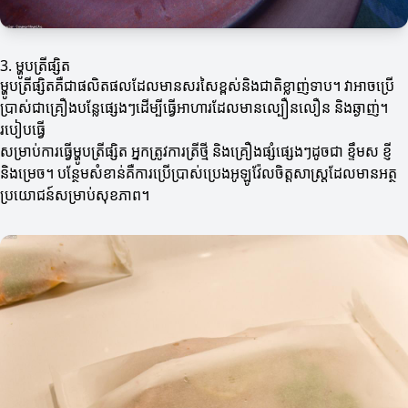
3. ម្ហូបត្រីផ្សិត
ម្ហូបត្រីផ្សិតគឺជាផលិតផលដែលមានសរសៃខ្ពស់និងជាតិខ្លាញ់ទាប។ វាអាចប្រើ
ប្រាស់ជាគ្រឿងបន្លែផ្សេងៗដើម្បីធ្វើអាហារដែលមានល្បឿនលឿន និងឆ្ងាញ់។
របៀបធ្វើ
សម្រាប់ការធ្វើម្ហូបត្រីផ្សិត អ្នកត្រូវការត្រីថ្មី និងគ្រឿងផ្សំផ្សេងៗដូចជា ខ្ទឹមស ខ្ញី
និងម្រេច។ បន្ថែមសំខាន់គឺការប្រើប្រាស់ប្រេងអូឡូវ៉ែលចិត្តសាស្ត្រដែលមានអត្ថ
ប្រយោជន៍សម្រាប់សុខភាព។