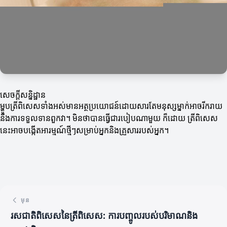
សេចក្ដីសន្និដ្ឋាន
ម្ហូបត្រីពិសេសទាំងអស់មានអត្ថប្រយោជន៍ដោយសារតែមនុស្សម្នាក់អាចរីករាយ
នឹងការទទួលទានពួកវា។ មិនថាបានធ្វើជារបៀបណាមួយ ក៏ដោយ ត្រីពិសេស
នេះអាចបង្កើតអារម្មណ៍ថ្មីៗសម្រាប់អ្នកនិងគ្រួសាររបស់អ្នក។
មុន
រសជាតិពិសេសនៃត្រីពិសេស: ការបញ្ចូលរបស់បរិមាណនិង