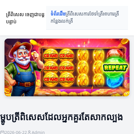
ត្រីពិសេស ចេញជាបន្ត
ទំព័រដើម
ត្រីពិសេស
ការថែទាំត្រី
អាហារត្រី
បន្ទាប់
កន្លែងលក់ត្រី
ម្ហូបត្រីពិសេសដែលអ្នកគួរតែសាកល្បង
2026-06-22
Admin