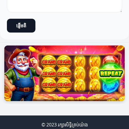
ផ្ញើមតិ
© 2023 រក្សាសិទ្ធិគ្រប់យ៉ាង