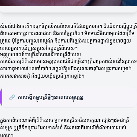
សំខាន់ជាងនេះគឺការទុកចិត្តលើការពិសោធន៍ដែលអ្នកមាន។ ដំណើរការធ្វើម្ហូបត្រី
ពិសេសអាចត្រូវការពេលវេលា និងការច្នៃប្រឌិត។ មិនមានវិធីណាមួយដែលត្រឹម
ត្រូវទេ ប៉ុន្តែការបញ្ចូលអារម្មណ៍ និងការអភិវឌ្ឍន៍សមត្ថភាពផ្ទាល់ខ្លួនអាចជួយ
អោយអ្នករកឃើញសម្រស់នៃម្ហូបត្រីពិសេស។
អត្ថប្រយោជន៍ជាច្រើននៃការបរិភោគត្រីពិសេស
ការបរិភោគត្រីពិសេសមានអត្ថប្រយោជន៍ជាច្រើន។ ត្រីជាប្រភពសំខាន់នៃប្រភេទ
សារធាតុអាហារដែលចាំបាច់។ វាផ្តល់ឱ្យយើងនូវសារធាតុដែលត្រូវការសម្រាប់
ការកសាងសាច់ដុំ និងជួយបង្កើនប្រព័ន្ធភាពខ្លាំង។
🔗
ការបង្កើតម្ហូបត្រីថ្មីៗនាពេលបច្ចុប្បន្ន
ក្នុងការពិចារណាអំពីត្រីពិសេស អ្នកអាចជ្រើសរើសលក្ខណៈផ្សេងៗដូចជាត្រី
សមុទ្រ ឬត្រីទឹកជ្រោះ ដែលមានទំហំ និងរសជាតិនៅលើចំណីអាហាររបស់
ពួកគេ។