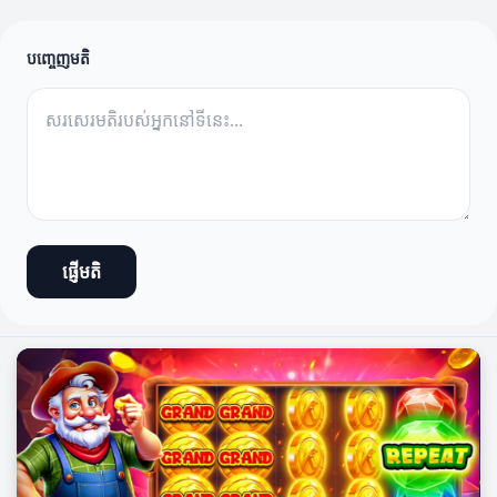
បញ្ចេញមតិ
ផ្ញើមតិ