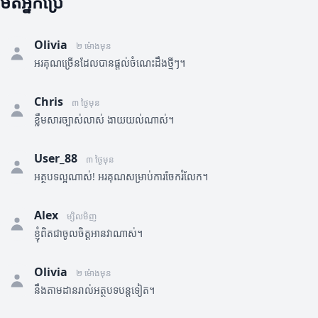
មតិអ្នកប្រើ
Olivia
២ ម៉ោងមុន
អរគុណច្រើនដែលបានផ្តល់ចំណេះដឹងថ្មីៗ។
Chris
៣ ថ្ងៃមុន
ខ្លឹមសារច្បាស់លាស់ ងាយយល់ណាស់។
User_88
៣ ថ្ងៃមុន
អត្ថបទល្អណាស់! អរគុណសម្រាប់ការចែករំលែក។
Alex
ម្សិលមិញ
ខ្ញុំពិតជាចូលចិត្តអានវាណាស់។
Olivia
២ ម៉ោងមុន
នឹងតាមដានរាល់អត្ថបទបន្តទៀត។