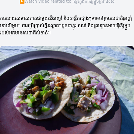
▶
Watch Video related to: គន្លឹះក្នុងការធ្វើម្ហូបត្រីពិសេស
ការលាយសមាសភាគជាមួយនឹងល្ពៅ និងសន្លឹកផ្សេងៗអាចបន្ថែមរសជាតិឆ្ងាញ់
ទៅលើម្ហូប។ ការប្រើប្រាស់ក្លិនស្អាតៗដូចជាខ្នុរ សារ៉ា និងត្រឡោនអាចធ្វើឱ្យម្ហូប
របស់អ្នកមានរសជាតិសំខាន់។