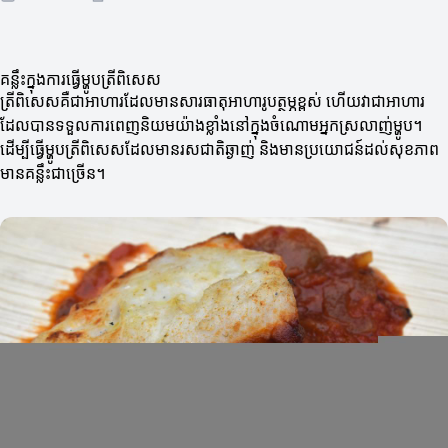
គន្លឹះក្នុងការធ្វើម្ហូបត្រីពិសេស
ត្រីពិសេសគឺជាអាហារដែលមានសារធាតុអាហារូបត្ថម្ភខ្ពស់ ហើយវាជាអាហារ
ដែលបានទទួលការពេញនិយមយ៉ាងខ្លាំងនៅក្នុងចំណោមអ្នកស្រលាញ់ម្ហូប។
ដើម្បីធ្វើម្ហូបត្រីពិសេសដែលមានរសជាតិឆ្ងាញ់ និងមានប្រយោជន៍ដល់សុខភាព
មានគន្លឹះជាច្រើន។