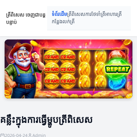
ត្រីពិសេស ចេញជាបន្ត
ទំព័រដើម
ត្រីពិសេស
ការថែទាំត្រី
អាហារត្រី
បន្ទាប់
កន្លែងលក់ត្រី
គន្លឹះក្នុងការធ្វើម្ហូបត្រីពិសេស
2026-04-24
Admin