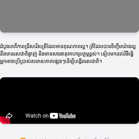
ដំបូងគេគឺការជ្រើសរើសត្រីដែលមានគុណភាពល្អ។ ត្រីដែលបានចិញ្ចឹមយ៉ាងល្អ
នឹងមានរសជាតិឆ្ងាញ់ និងមានសារធាតុអាហារូបត្ថម្ភខ្ពស់។ នៀបមកដល់វិធីធ្វើ
អ្នកអាចប្រើប្រាស់សមាសភាគផ្សេងៗដើម្បីបង្កើតរសជាតិ។