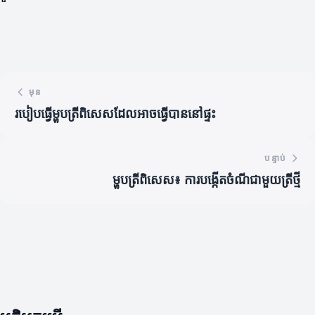
មុន
របៀបធ្វើម្ហូបត្រីពិសេសដែលអាចធ្វើបាននៅផ្ទះ
បន្ទាប់
ម្ហូបត្រីពិសេស៖ ការបង្កើតចំណីជាមួយត្រីថ្មី