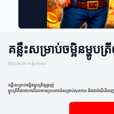
គន្លឹះសម្រាប់ចម្អិនម្ហូបត្រី
2026-04-14
Admin
គន្លឹះសម្រាប់ចម្អិនម្ហូបត្រីឲ្យឆ្ងាញ់
ម្ហូបត្រីគឺជាអាហារ​ដែលមានប្រយោជន៍សម្រាប់សុខភាព និងជាចំណីដ៏ពេញនិយម