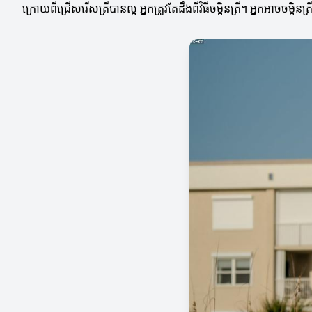
ក្រោយពីជ្រើសរើសត្រីបានល្អ អ្នកត្រូវតែដឹងពីវិធីចម្អិនត្រី។ អ្នកអាចចម្អិនត