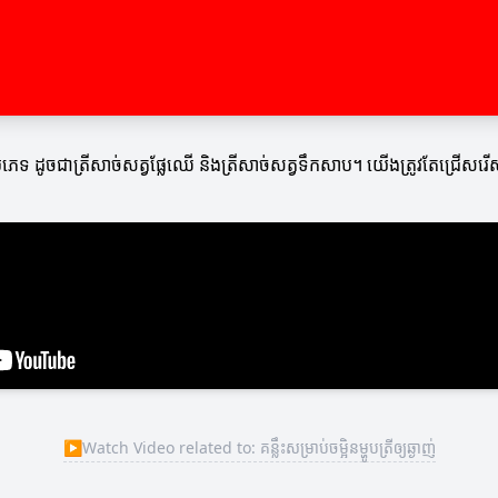
រើនប្រភេទ ដូចជាត្រីសាច់សត្វផ្លែឈើ និងត្រីសាច់សត្វទឹកសាប។ យើងត្រូវតែជ្រ
▶
Watch Video related to: គន្លឹះសម្រាប់ចម្អិនម្ហូបត្រីឲ្យឆ្ងាញ់