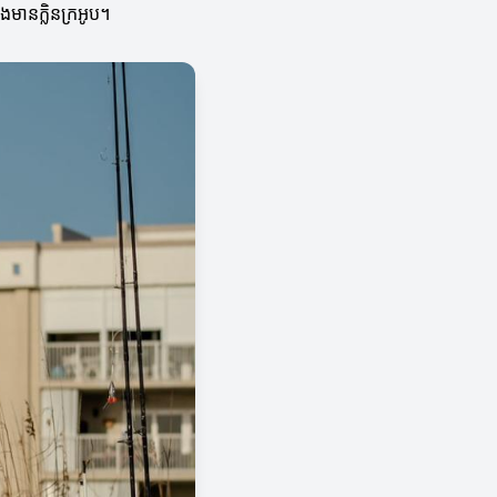
និងមានក្លិនក្រអូប។