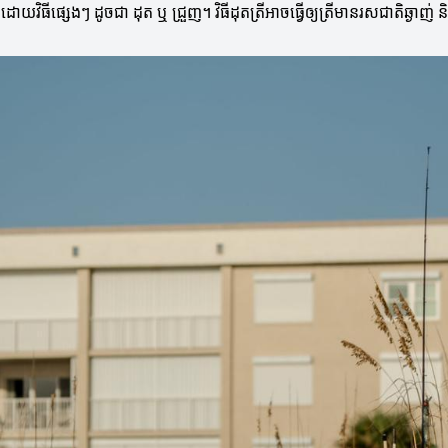
្រីដោយវិធីផ្សេងៗ ដូចជា ដុត ឬ ជ្រួញ។ វិធីដុតត្រីអាចធ្វើឲ្យត្រីមានរសជាតិឆ្ងាញ់ 