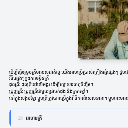
ដើម្បីធ្វើឲ្យម្ហូបត្រីមានរសជាតិល្អ យើងអាចប្រើប្រាស់គ្រឿងផ្សំផ្សេងៗ ដូច
វិធីផ្សេងៗក្នុងការចម្អិនត្រី
ដុតត្រី: ដុតត្រីនៅលើអង្ករ ដើម្បីរក្សាសារធាតុចិញ្ចឹម។
ជ្រួញត្រី: ជ្រួញត្រីជាមួយជ្រលក់ដូង និងក្រកខ្មៅ។
នៅក្នុងសង្គមខ្មែរ ម្ហូបត្រីត្រូវបានប្រើក្នុងពិធីការពិសេសនានា។ ម្ហូប
📰
អាហារត្រី