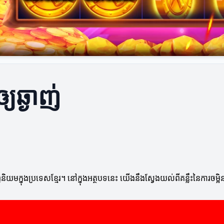
ឲ្យឆ្ងាញ់
ក្នុងប្រទេសខ្មែរ។ នៅក្នុងអត្ថបទនេះ យើងនឹងស្វែងយល់ពីគន្លឹះនៃការចម្អិនម្ហ