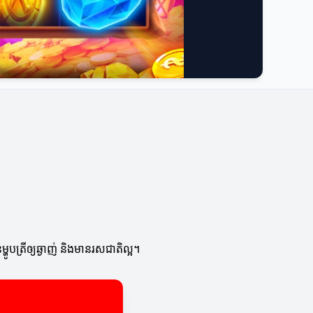
ូបត្រីឲ្យឆ្ងាញ់ និងមានរសជាតិល្អ។