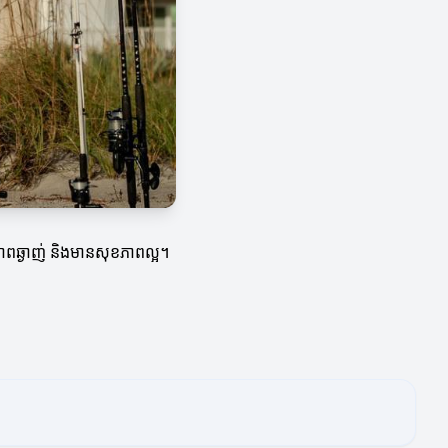
មានភាពឆ្ងាញ់ និងមានសុខភាពល្អ។