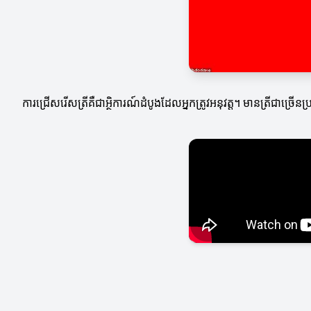
ការជ្រើសរើសត្រីគឺជាអ្ថិការណ៍ដំបូងដែលអ្នកត្រូវអនុវត្ត។ មានត្រីជាច្