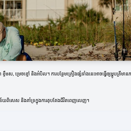
ជា ខ្ទឹមស, ម្រេចខ្មៅ និងអំបិល។ ការបន្ថែមគ្រឿងផ្សំទាំងនេះអាចធ្វើឲ្យម្ហូបត្រី
នេះមានន័យពិសេស និងគាំទ្រក្នុងការតុបតែងជីវិតពេញលេញ។