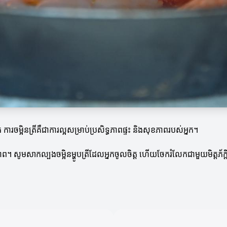
ការចម្អិនត្រីគឺជាការល្អសម្រាប់ប្រសិទ្ធភាពផ្ទះ និងសុខភាពរបស់អ្នក។
ុខភាព។ សូមសាកល្បងចម្អិនម្ហូបត្រីដែលអ្នកចូលចិត្ត ហើយចែករំលែកជាមួយមិត្តភ័ក្