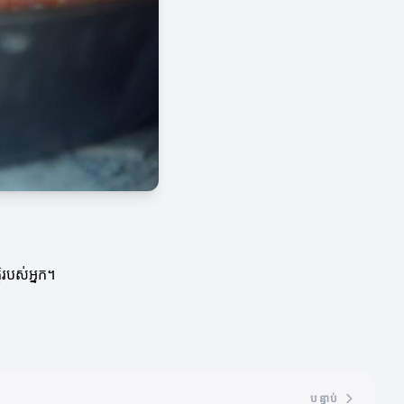
ដិរបស់អ្នក។
បន្ទាប់