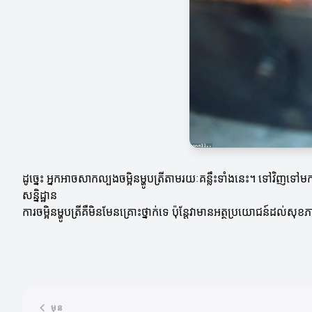
ដូច្នេះ អ្នកអាចសាកល្បងចម្អិនម្ហូបត្រីតាមរយៈគន្លឹះទាំងនេះ។ ទៅវិញទៅមក 
សន្និដ្ឋាន
ការចម្អិនម្ហូបត្រីគឺមិនមែនគ្រោះថ្នាក់ទេ ប៉ុន្តែវាមានអត្ថប្រយោជន៍ដល់ស
មុន