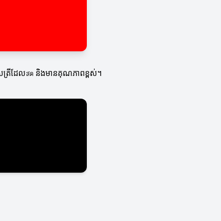
ើសរើសត្រីដែលสด និងមានគុណភាពខ្ពស់។