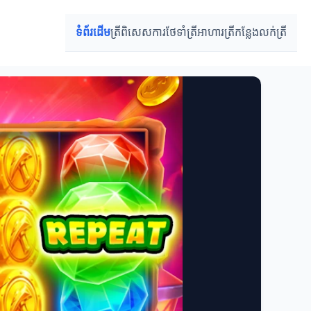
ទំព័រដើម
ត្រីពិសេស
ការថែទាំត្រី
អាហារត្រី
កន្លែងលក់ត្រី