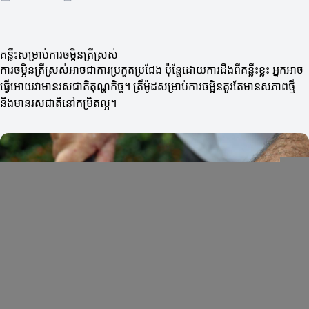
គន្លឹះសម្រាប់ការចម្អិនត្រីស្រស់
ការចម្អិនត្រីស្រស់អាចជាការប្រកួតប្រជែង ប៉ុន្តែដោយការដឹងពីគន្លឹះខ្លះ អ្នកអាច
ធ្វើអោយវាមានរសជាតិតុណ្ហកិច្ច។ ត្រីម៉ូដសម្រាប់ការចម្អិនគួរតែមានសភាពថ្មី
និងមានរសជាតិនៅកម្រិតល្អ។