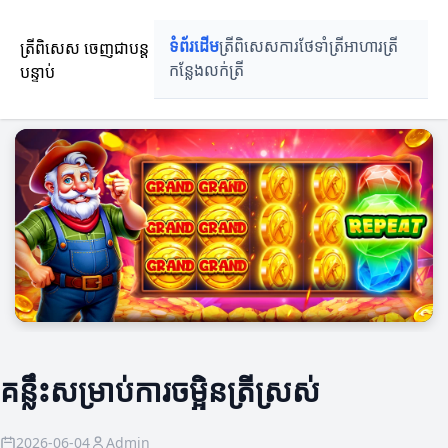
ត្រីពិសេស ចេញជាបន្ត
ទំព័រដើម
ត្រីពិសេស
ការថែទាំត្រី
អាហារត្រី
បន្ទាប់
កន្លែងលក់ត្រី
គន្លឹះសម្រាប់ការចម្អិនត្រីស្រស់
2026-06-04
Admin