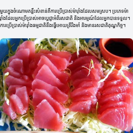
មួយក្នុងចំណោមគន្លឹះសំខាន់គឺការប្រើប្រាស់ម៉ារ៉ាំងដែលសមស្រប។ ប្រភេទម៉ា
រ៉ាំងដែលអ្នកប្រើប្រាស់អាចប្ដេជ្ញាអំពីរសជាតិ និងអារម្មណ៍ដែលអ្នកបានទទួល។
ការប្រើប្រាស់ម៉ារ៉ាំងធម្មជាតិនឹងធ្វើអោយត្រីរឹងមាំ និងមានរសជាតិតុណ្ហកិច្ច។