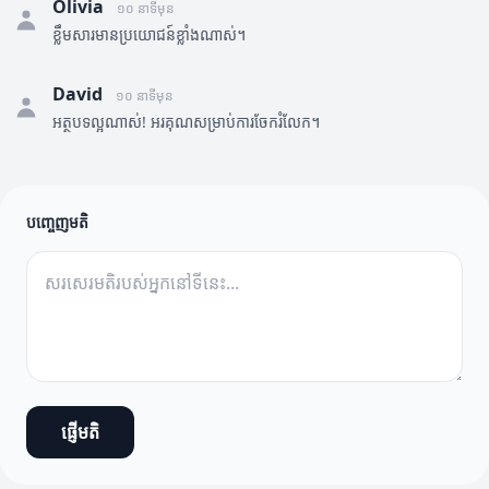
Olivia
១០ នាទីមុន
ខ្លឹមសារមានប្រយោជន៍ខ្លាំងណាស់។
David
១០ នាទីមុន
អត្ថបទល្អណាស់! អរគុណសម្រាប់ការចែករំលែក។
បញ្ចេញមតិ
ផ្ញើមតិ