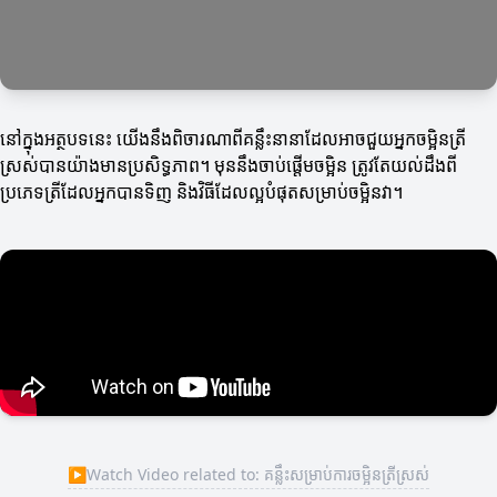
នៅក្នុងអត្ថបទនេះ យើងនឹងពិចារណាពីគន្លឹះនានាដែលអាចជួយអ្នកចម្អិនត្រី
ស្រស់បានយ៉ាងមានប្រសិទ្ធភាព។ មុននឹងចាប់ផ្តើមចម្អិន ត្រូវតែយល់ដឹងពី
ប្រភេទត្រីដែលអ្នកបានទិញ និងវិធីដែលល្អបំផុតសម្រាប់ចម្អិនវា។
▶
Watch Video related to: គន្លឹះសម្រាប់ការចម្អិនត្រីស្រស់