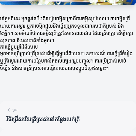
បន្ថែមពីនេះ អ្នកគួរតែដឹងពីរបៀបចម្អិនក្រៅពីការចម្អិនប្រហែល។ ការចម្អិនត្រី
ដោយការស្ងោរ ឬការចម្អិនផ្លុយនឹងធ្វើឱ្យអ្នកទទួលបានរសជាតិស្រស់ និង
ឪឡឹក។ សូមចំណាំថាការចម្អិនត្រីត្រូវតែមានពេលវេលាដែលត្រឹមត្រូវ ដើម្បីរក្សា
សុខភាព និងរសជាតិទាំងមូល។
ការធ្វើម្ហូបត្រីដ៏ពិសេស
អ្នកអាចប្រើប្រាស់ត្រីស្រស់ដើម្បីធ្វើម្ហូបដ៏ពិសេស។ ឧទាហរណ៍ ការធ្វើត្រីចំរៀង
ឬត្រីស្ងោរដោយការបន្ថែមផលិតផលផ្សេងៗរួមបញ្ចូល។ ការប្រើប្រាស់សាច់
ប៊ីយ៉ូន និងសាច់ត្រីស្រស់អាចធ្វើអោយបានមុខម្ហូបដ៏ល្អឥតខ្ចោះ។
មុន
វិធីជ្រើសរើសត្រីស្រស់នៅកន្លែងលក់ត្រី