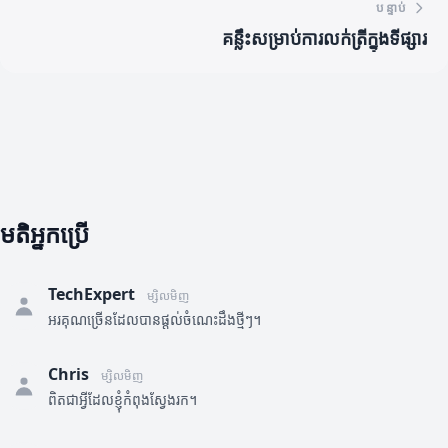
បន្ទាប់
គន្លឹះសម្រាប់ការលក់ត្រីក្នុងទីផ្សារ
មតិអ្នកប្រើ
TechExpert
ម្សិលមិញ
អរគុណច្រើនដែលបានផ្តល់ចំណេះដឹងថ្មីៗ។
Chris
ម្សិលមិញ
ពិតជាអ្វីដែលខ្ញុំកំពុងស្វែងរក។