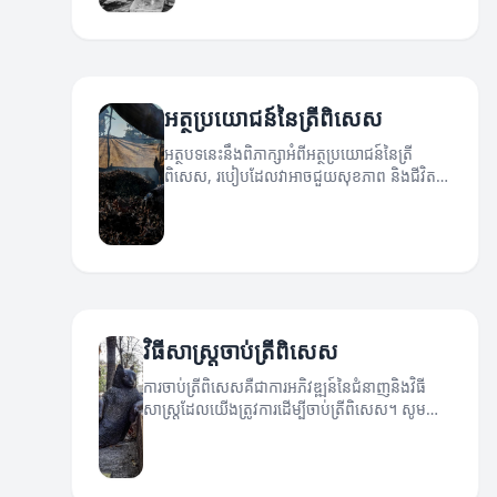
អត្ថប្រយោជន៍នៃត្រីពិសេស
អត្ថបទនេះនឹងពិភាក្សាអំពីអត្ថប្រយោជន៍នៃត្រី
ពិសេស, របៀបដែលវាអាចជួយសុខភាព និងជីវិត
ប្រចាំថ្ងៃរបស់អ្នក។
វិធីសាស្ត្រចាប់ត្រីពិសេស
ការចាប់ត្រីពិសេសគឺជាការអភិវឌ្ឍន៍នៃជំនាញនិងវិធី
សាស្ត្រដែលយើងត្រូវការដើម្បីចាប់ត្រីពិសេស។ សូម
ស្វែងរកការណែនាំវិធីសាស្ត្រដើម្បីធ្វើឱ្យការចាប់ត្រីរបស់
អ្នកក្លាយជាការអស្ចារ្យ។