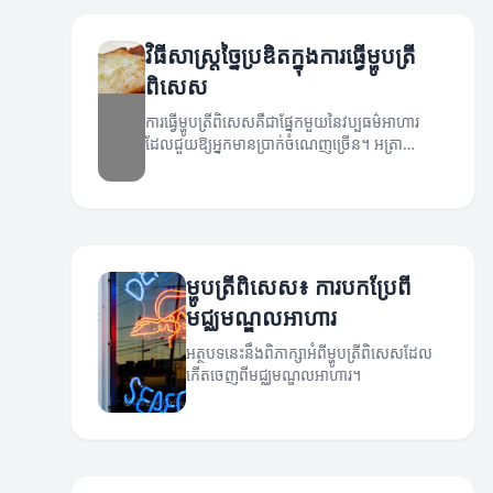
វិធីសាស្ត្រច្នៃប្រឌិតក្នុងការធ្វើម្ហូបត្រី
ពិសេស
ការធ្វើម្ហូបត្រីពិសេសគឺជាផ្នែកមួយនៃវប្បធម៌អាហារ
ដែលជួយឱ្យអ្នកមានប្រាក់ចំណេញច្រើន។ អត្រា
បច្ចេកទេសនានានេះបង្ហាញពីវិធីសាស្ត្រច្នៃប្រឌិតក្នុងការ
ធ្វើម្ហូបនេះ។
ម្ហូបត្រីពិសេស៖ ការបកប្រែពី
មជ្ឈមណ្ឌលអាហារ
អត្ថបទនេះនឹងពិភាក្សាអំពីម្ហូបត្រីពិសេសដែល
កើតចេញពីមជ្ឈមណ្ឌលអាហារ។