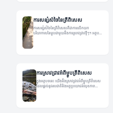
ការសន្សំសំចៃនៃត្រីពិសេស
ការសន្សំសំចៃនៃត្រីពិសេសគឺជាការលើកយក
បរិយាកាសនៃម្ហូបជាមួយនឹងការស្រាវជ្រាវថ្មីៗ។ អត្ថបទ
នេះនឹងបង្ហាញអំពីអត្ថប្រយោជន៍និងការសន្សំសំចៃនៃត្រី
ពិសេស។
ការស្រាវជ្រាវអំពីម្ហូបត្រីពិសេស
ក្នុងអត្ថបទនេះ យើងនឹងស្រាវជ្រាវអំពីម្ហូបត្រីពិសេស
ដែលផ្តល់នូវរសជាតិនិងអត្ថប្រយោជន៍សុខភាព
សម្រាប់អ្នកស្រលាញ់ត្រី។