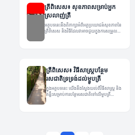
ត្រីពិសេស៖ សុខភាពសម្រាប់អ្នក
ស្រលាញ់ត្រី
អត្ថបទនេះនឹងពិភាក្សាអំពីអត្ថប្រយោជន៍សុខភាពនៃ
ត្រីពិសេស និងវិធីដែលវាអាចជួយក្នុងការសម្រួល
សុខភាពអ្នក។
ត្រីពិសេស៖ វិធីសាស្ត្របន្ថែម
រសជាតិទ្រទ្រង់ដល់ម្ហូបត្រី
ក្នុងអត្ថបទនេះ យើងនឹងស្វែងយល់ពីវិធីសាស្ត្រ និង
គន្លឹះសម្រាប់ការបន្ថែមរសជាតិទៅលើម្ហូបត្រី
ពិសេស។