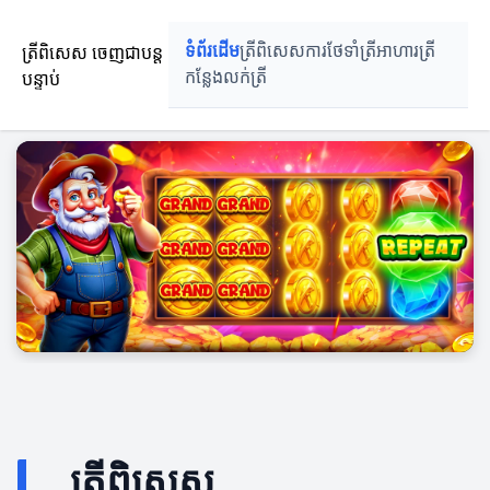
ត្រីពិសេស ចេញជាបន្ត
ទំព័រដើម
ត្រីពិសេស
ការថែទាំត្រី
អាហារត្រី
បន្ទាប់
កន្លែងលក់ត្រី
ត្រីពិសេស