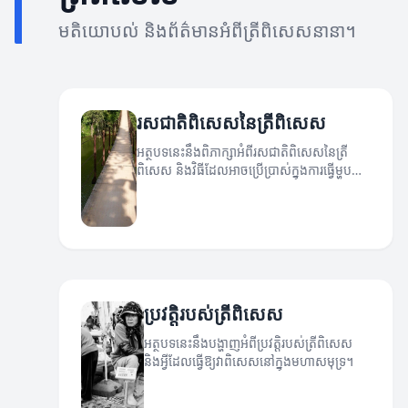
មតិយោបល់ និងព័ត៌មានអំពីត្រីពិសេសនានា។
រសជាតិពិសេសនៃត្រីពិសេស
អត្ថបទនេះនឹងពិភាក្សាអំពីរសជាតិពិសេសនៃត្រី
ពិសេស និងវិធីដែលអាចប្រើប្រាស់ក្នុងការធ្វើម្ហូប
រសជាតិនានា។
ប្រវត្តិរបស់ត្រីពិសេស
អត្ថបទនេះនឹងបង្ហាញអំពីប្រវត្តិរបស់ត្រីពិសេស
និងអ្វីដែលធ្វើឱ្យវាពិសេសនៅក្នុងមហាសមុទ្រ។