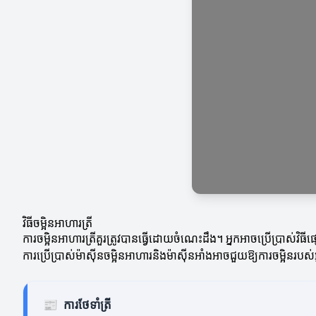
វិធីចម្អិនអាហារត្រី
ការចម្អិនអាហារត្រីគួរត្រូវបានធ្វើដោយចំណេះដឹង។ អ្នកអាចប្រើប្រាស់វ
ការប្រើប្រាស់ម៉ាស៊ីនចម្អិនអាហារនិងម៉ាស៊ីនអាំងអាចជួយឱ្យការចម្អិន
📰
ការថែទាំត្រី