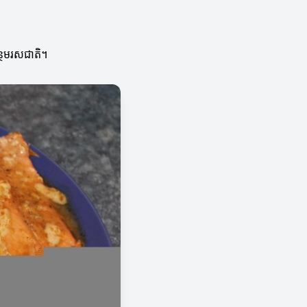
្ថែមរសជាតិ។