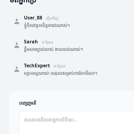
User_88
ម្សិលមិញ
ខ្ញុំពិតជាចូលចិត្តអានវាណាស់។
Sarah
៣ ថ្ងៃមុន
ខ្លឹមសារច្បាស់លាស់ ងាយយល់ណាស់។
TechExpert
៣ ថ្ងៃមុន
អត្ថបទល្អណាស់! អរគុណសម្រាប់ការចែករំលែក។
បញ្ចេញមតិ