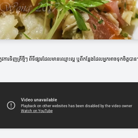
ារទិញត្រីថ្មីៗ ពីទីផ្សារដែលមានឈ្មោះល្អ ឬពីកន្លែងដែលអ្នកអាចទុកចិត្តបាន។