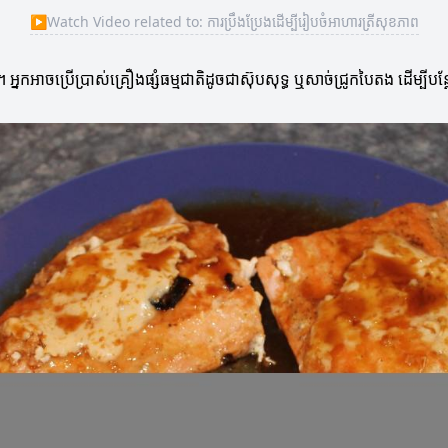
▶
Watch Video related to: ការប្រឹងប្រែងដើម្បីរៀបចំអាហារត្រីសុខភាព
នកអាចប្រើប្រាស់គ្រឿងផ្សំធម្មជាតិដូចជាស៊ុបសុទ្ធ ឬសាច់ជ្រូកបៃតង ដើម្បីបន