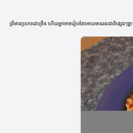
ត្រីមានប្រភេទជាច្រើន ហើយអ្នកអាចរៀបចំវាអោយមានរសជាតិផ្សេងៗគ្នា។ អ្