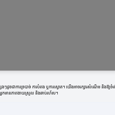
ិធីផ្សេងៗដូចជាការច្របាច់ ការបំពង ឬការស្ងោត។ យើងអាចរក្សារសំណើម និងឱ្យចំ
របស់អ្នកមានភាពងាយស្រួល និងឆាប់រហ័ស។