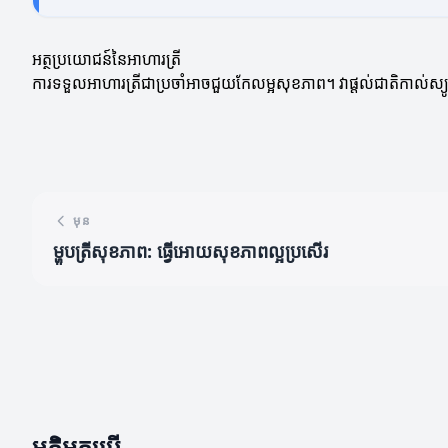
អត្ថប្រយោជន៍នៃអាហារត្រី
ការទទួលអាហារត្រីជាប្រចាំអាចជួយកែលម្អសុខភាព។ វាផ្តល់ជាតិកាល់ស
មុន
ម្ហូបត្រីសុខភាព: ធ្វើអោយសុខភាពល្អប្រសើរ
មតិអ្នកប្រើ