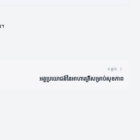
ង។
បន្ទាប់
អត្ថប្រយោជន៍នៃអាហារត្រីសម្រាប់សុខភាព