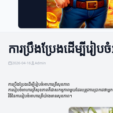
ការប្រឹងប្រែងដើម្បីរៀប
2026-04-16
Admin
ការប្រឹងប្រែងដើម្បីរៀបចំអាហារត្រីសុខភាព
ការរៀបចំអាហារត្រីសុខភាពគឺជាសកម្មភាពមួយដែលត្រូវការប្រាកដថាអ្នកបា
វិធីនៃការរៀបចំអាហារត្រីយ៉ាងមានសុខភាព។