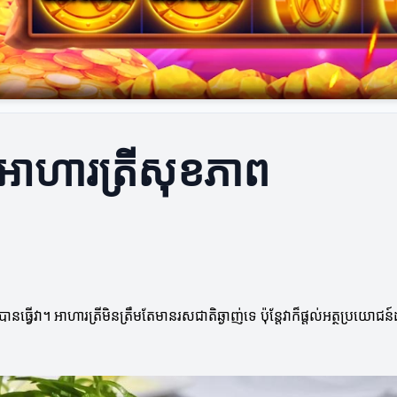
ចំអាហារត្រីសុខភាព
នធ្វើវា។ អាហារត្រីមិនត្រឹមតែមានរសជាតិឆ្ងាញ់ទេ ប៉ុន្តែវាក៏ផ្តល់អត្ថប