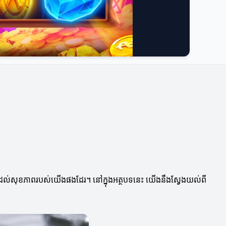
្រយោជន៍ដល់សុខភាពរបស់យើងផងដែរ។ នៅក្នុងអត្ថបទនេះ យើងនឹងស្វែងយល់ពី