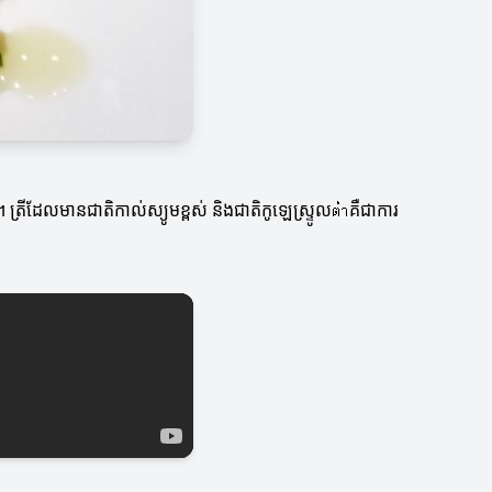
 ត្រីដែលមានជាតិកាល់ស្យូមខ្ពស់ និងជាតិកូឡេស្ទ្រូលต่ำគឺជាការ