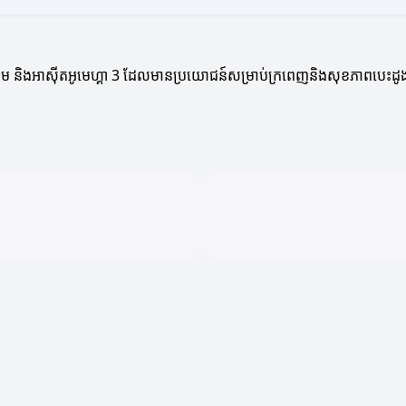
្យូម និងអាស៊ីតអូមេហ្គា 3 ដែលមានប្រយោជន៍សម្រាប់ក្រពេញនិងសុខភាពបេះដូ