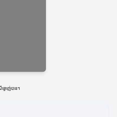
ណីឆ្ងាញ់បាន។