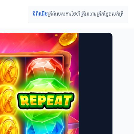
ទំព័រដើម
ត្រីពិសេស
ការថែទាំត្រី
អាហារត្រី
កន្លែងលក់ត្រី