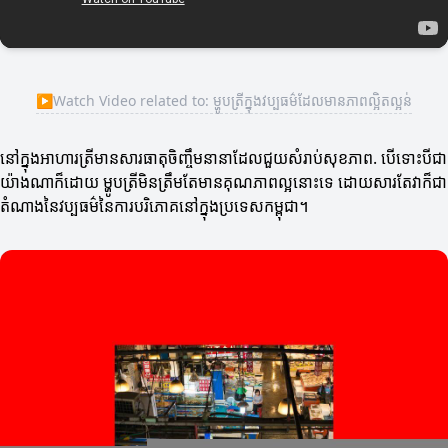
▶
Watch Video related to: ម្ហូបត្រីក្នុងវប្បធម៌ដែលមានភាពល្អិតល្អន់
នៅក្នុងអាហារត្រីមានសារធាតុចិញ្ចឹមនានាដែលជួយសំរាប់សុខភាព. បើទោះបីជា
យ៉ាងណាក៏ដោយ ម្ហូបត្រីមិនត្រឹមតែមានគុណភាពល្អនោះទេ ដោយសារតែវាក៏ជា
តំណាងនៃវប្បធម៌នៃការបរិភោគនៅក្នុងប្រទេសកម្ពុជា។