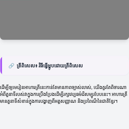
🔗
ត្រីពិសេស៖ វិធីធ្វើម្ហូបដោយត្រីពិសេស
ដើម្បីឲ្យមេរៀនអាហារត្រីនេះកាន់តែមានភាពច្បាស់លាស់, យើងគួរតែពិចារណា
អំពីតួនាទីរបស់វាក្នុងការប្រឹងប្រែងដើម្បីរក្សាវប្បធម៌ដ៏សម្បូរបែបនេះ។ អាហារត្រី
មានតួនាទីសំខាន់ក្នុងការបង្ហាញពីអត្តសញ្ញាណ និងប្រពៃណីនៃជាតិខ្មែរ។