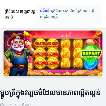
ត្រីពិសេស ចេញជាបន្ត
ទំព័រដើម
ត្រីពិសេស
ការថែទាំត្រី
អាហារត្រី
បន្ទាប់
កន្លែងលក់ត្រី
ម្ហូបត្រីក្នុងវប្បធម៌ដែលមានភាពល្អិតល្អន់
2026-06-08
Admin