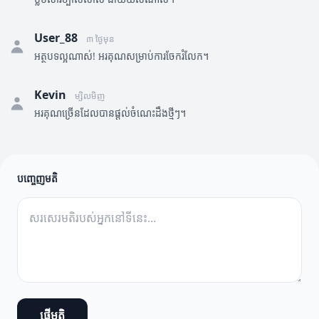
User_88
៣ ថ្ងៃមុន
អត្ថបទល្អណាស់! អរគុណសម្រាប់ការចែករំលែក។
Kevin
ម្សិលមិញ
អរគុណច្រើនដែលបានផ្តល់ចំណេះដឹងថ្មីៗ។
បញ្ចេញមតិ
ផ្ញើមតិ