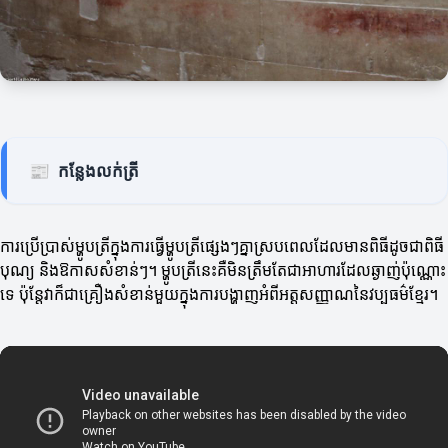
📰
កន្លែងលក់ត្រី
ការប្រើប្រាស់ម្ហូបត្រីក្នុងការធ្វើម្ហូបត្រីផ្សេងៗគ្នាស្របពេលដែលមានពិធីដូចជាពិធី
បុណ្យ និងឱកាសសំខាន់ៗ។ ម្ហូបត្រីនេះគឺមិនត្រឹមតែជាអាហារ​ដែលឆ្ងាញ់ប៉ុណ្ណោះ
ទេ ប៉ុន្តែវាក៏ជាគ្រឿងសំខាន់មួយក្នុងការបង្ហាញអំពីអត្តសញ្ញាណនៃវប្បធម៌ខ្មែរ។