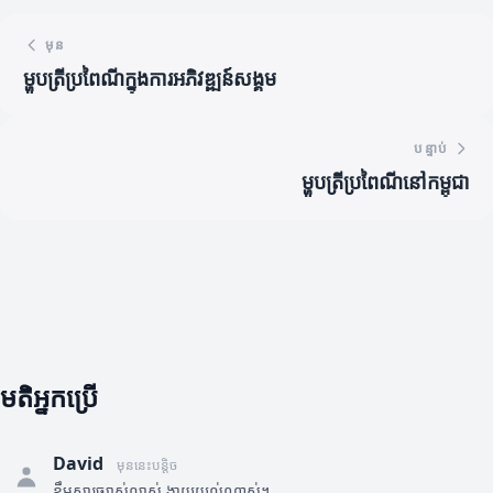
មុន
ម្ហូបត្រីប្រពៃណីក្នុងការអភិវឌ្ឍន៍សង្គម
បន្ទាប់
ម្ហូបត្រីប្រពៃណីនៅកម្ពុជា
មតិអ្នកប្រើ
David
មុននេះបន្តិច
ខ្លឹមសារច្បាស់លាស់ ងាយយល់ណាស់។