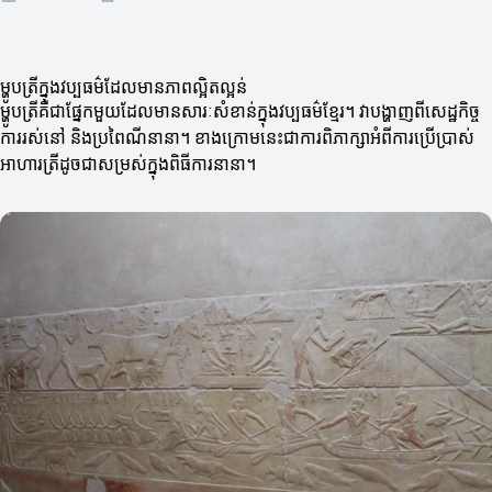
ម្ហូបត្រីក្នុងវប្បធម៌ដែលមានភាពល្អិតល្អន់
ម្ហូបត្រីគឺជាផ្នែកមួយដែលមានសារៈសំខាន់ក្នុងវប្បធម៌ខ្មែរ។ វាបង្ហាញពីសេដ្ឋកិច្ច
ការរស់នៅ និងប្រពៃណីនានា។ ខាងក្រោមនេះជាការពិភាក្សាអំពីការប្រើប្រាស់
អាហារត្រីដូចជាសម្រស់ក្នុងពិធីការនានា។