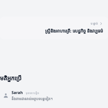
បន្ទាប់
ស្រ្តីនិងអាហារត្រី: សេដ្ឋកិច្ច និងវប្បធម៌
មតិអ្នកប្រើ
Sarah
មុននេះបន្តិច
នឹងតាមដានរាល់អត្ថបទបន្តទៀត។