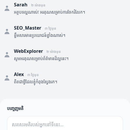
Sarah
២ ម៉ោងមុន
អត្ថបទល្អណាស់! អរគុណសម្រាប់ការចែករំលែក។
SEO_Master
៣ ថ្ងៃមុន
ខ្លឹមសារមានប្រយោជន៍ខ្លាំងណាស់។
WebExplorer
២ ម៉ោងមុន
សូមអរគុណសម្រាប់ព័ត៌មានដ៏ល្អនេះ។
Alex
៣ ថ្ងៃមុន
ពិតជាអ្វីដែលខ្ញុំកំពុងស្វែងរក។
បញ្ចេញមតិ