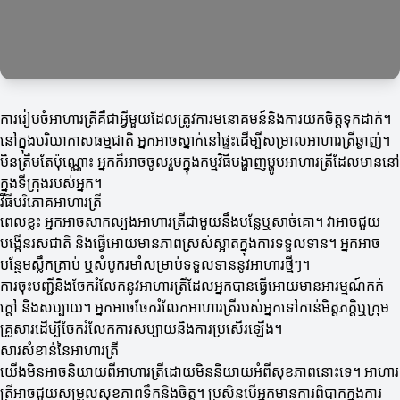
ការរៀបចំអាហារត្រីគឺជាអ្វីមួយដែលត្រូវការមនោគមន៍និងការយកចិត្តទុកដាក់។
នៅក្នុងបរិយាកាសធម្មជាតិ អ្នកអាចស្នាក់នៅផ្ទះដើម្បីសម្រាលអាហារត្រីឆ្ងាញ់។
មិនត្រឹមតែប៉ុណ្ណោះ អ្នកក៏អាចចូលរួមក្នុងកម្មវិធីបង្ហាញម្ហូបអាហារត្រីដែលមាននៅ
ក្នុងទីក្រុងរបស់អ្នក។
វិធីបរិភោគអាហារត្រី
ពេលខ្លះ អ្នកអាចសាកល្បងអាហារត្រីជាមួយនឹងបន្លែឬសាច់គោ។ វាអាចជួយ
បង្កើនរសជាតិ និងធ្វើអោយមានភាពស្រស់ស្អាតក្នុងការទទួលទាន។ អ្នកអាច
បន្ថែមស្លឹកគ្រាប់ ឬសំបូករមាំសម្រាប់ទទួលទាននូវអាហារថ្មីៗ។
ការចុះបញ្ជីនិងចែករំលែកនូវអាហារត្រីដែលអ្នកបានធ្វើអោយមានអារម្មណ៍កក់
ក្តៅ និងសប្បាយ។ អ្នកអាចចែករំលែកអាហារត្រីរបស់អ្នកទៅកាន់មិត្តភក្តិឬក្រុម
គ្រួសារដើម្បីចែករំលែកការសប្បាយនិងការប្រសើរឡើង។
សារសំខាន់នៃអាហារត្រី
យើងមិនអាចនិយាយពីអាហារត្រីដោយមិននិយាយអំពីសុខភាពនោះទេ។ អាហារ
ត្រីអាចជួយសម្រួលសុខភាពទឹកនិងចិត្ត។ ប្រសិនបើអ្នកមានការពិបាកក្នុងការ