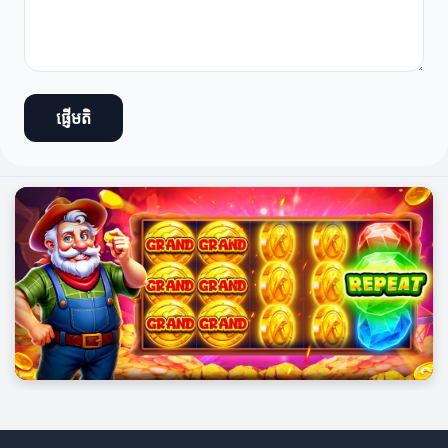
ផ្ញើមតិ