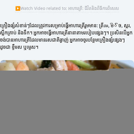
▶
Watch Video related to: អាហារត្រី: ជីវិតនិងពិធីការពិសេស
គ្រឿងផ្សំសំខាន់ៗដែលត្រូវការសម្រាប់ធ្វើអាហារត្រីរួមមាន: ត្រីสด, មිරිច, ស្ករ,
ស្លឹកគ្រាប់ និងទឹក។ អ្នកអាចធ្វើអាហារត្រីនានាតាមរបៀបផ្សេងៗ។ ប្រសិនបើអ្នក
ចង់បានអាហារត្រីដែលមានរសជាតិឆ្ងាញ់ អ្នកអាចចូរបន្ថែមគ្រឿងផ្សំផ្សេងៗ
ដូចជា ខ្ទឹមស ឬម្ទេស។