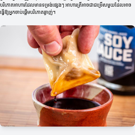
បរិភោគអាហារដែលមានទម្រង់ផ្សេងៗ អាហារត្រីអាចជាជម្រើសមួយដែលអាច
ធ្វើឱ្យអ្នកចាប់ផ្តើមបរិភោគឆ្ងាញ់។