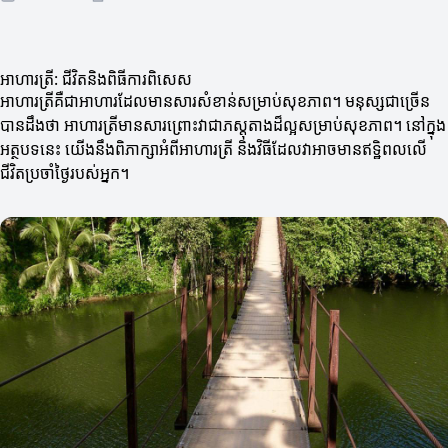
អាហារត្រី: ជីវិតនិងពិធីការពិសេស
អាហារត្រីគឺជាអាហារដែលមានសារសំខាន់សម្រាប់សុខភាព។ មនុស្សជាច្រើន
បានដឹងថា អាហារត្រីមានសារព្រោះវាជាភស្តុតាងដ៏ល្អសម្រាប់សុខភាព។ នៅក្នុង
អត្ថបទនេះ យើងនឹងពិភាក្សាអំពីអាហារត្រី និងវិធីដែលវាអាចមានឥទ្ឋិពលលើ
ជីវិតប្រចាំថ្ងៃរបស់អ្នក។