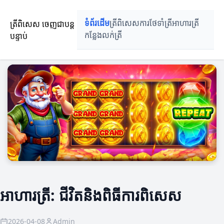
ត្រីពិសេស ចេញជាបន្ត
ទំព័រដើម
ត្រីពិសេស
ការថែទាំត្រី
អាហារត្រី
បន្ទាប់
កន្លែងលក់ត្រី
អាហារត្រី: ជីវិតនិងពិធីការពិសេស
2026-04-08
Admin