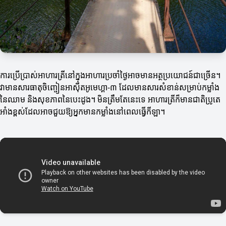
ការប្រើប្រាស់អាហារត្រីនៅក្នុងអាហារប្រចាំថ្ងៃអាចមានអត្ថប្រយោជន៍ជាច្រើន។
វាមានសារធាតុចិញ្ចៀនអាស៊ីតអូមេហ្គា-៣ ដែលមានសារសំខាន់សម្រាប់កម្លាំង
នៃឈាម និងសុខភាពនៃបេះដូង។ មិនត្រឹមតែនេះទេ អាហារត្រីក៏មានជាតិប្រូតេ
អាំងខ្ពស់ដែលអាចជួយឱ្យអ្នកមានកម្លាំងនៅពេលធ្វើកីឡា។