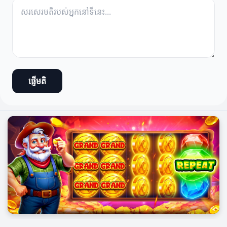
ផ្ញើមតិ