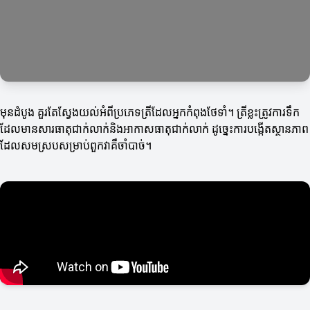
មុនដំបូង គួរតែស្វែងយល់អំពីប្រភេទត្រីដែលអ្នកកំពុងថែទាំ។ ត្រីខ្លះត្រូវការទឹក
ដែលមានសារធាតុជាក់លាក់និងអាកាសធាតុជាក់លាក់ ដូច្នេះការបង្កើតស្ថានភាព
ដែលសមស្របសម្រាប់ពួកវាគឺចាំបាច់។