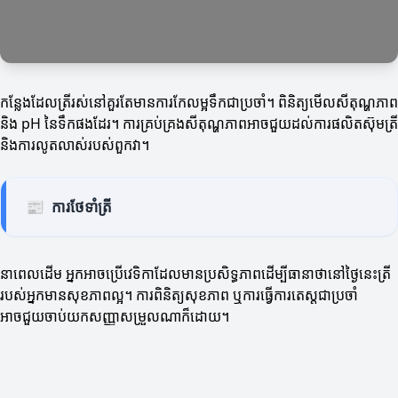
កន្លែងដែលត្រីរស់នៅគួរតែមានការកែលម្អទឹកជាប្រចាំ។ ពិនិត្យមើលសីតុណ្ហភាព
និង pH នៃទឹកផងដែរ។ ការគ្រប់គ្រងសីតុណ្ហភាពអាចជួយដល់ការផលិតស៊ុមត្រី
និងការលូតលាស់របស់ពួកវា។
📰
ការថែទាំត្រី
នាពេលដើម អ្នកអាចប្រើវេទិកាដែលមានប្រសិទ្ធភាពដើម្បីធានាថានៅថ្ងៃនេះត្រី
របស់អ្នកមានសុខភាពល្អ។ ការពិនិត្យសុខភាព ឬការធ្វើការតេស្តជាប្រចាំ
អាចជួយចាប់យកសញ្ញាសម្រួលណាក៏ដោយ។