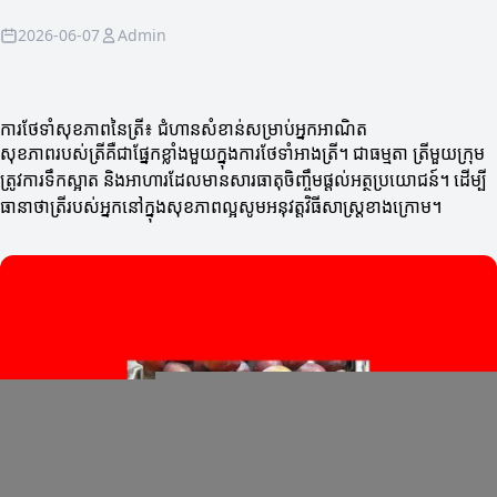
2026-06-07
Admin
ការថែទាំសុខភាពនៃត្រី៖ ជំហានសំខាន់សម្រាប់អ្នកអាណិត
សុខភាពរបស់ត្រីគឺជាផ្នែកខ្លាំងមួយក្នុងការថែទាំអាងត្រី។ ជាធម្មតា ត្រីមួយក្រុម
ត្រូវការទឹកស្អាត និងអាហារដែលមានសារធាតុចិញ្ចឹមផ្ដល់អត្ថប្រយោជន៍។ ដើម្បី
ធានាថាត្រីរបស់អ្នកនៅក្នុងសុខភាពល្អសូមអនុវត្តវិធីសាស្ត្រខាងក្រោម។