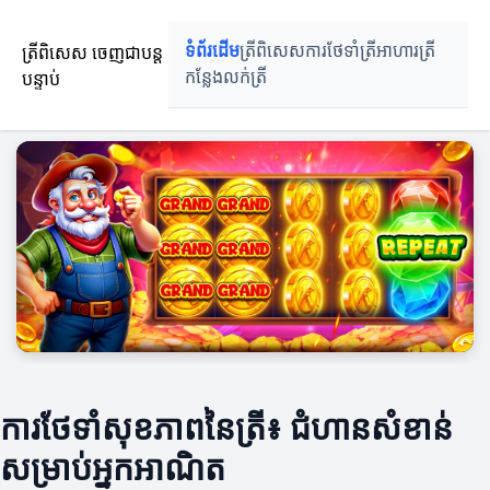
ត្រីពិសេស ចេញជាបន្ត
ទំព័រដើម
ត្រីពិសេស
ការថែទាំត្រី
អាហារត្រី
បន្ទាប់
កន្លែងលក់ត្រី
ការថែទាំសុខភាពនៃត្រី៖ ជំហានសំខាន់
សម្រាប់អ្នកអាណិត