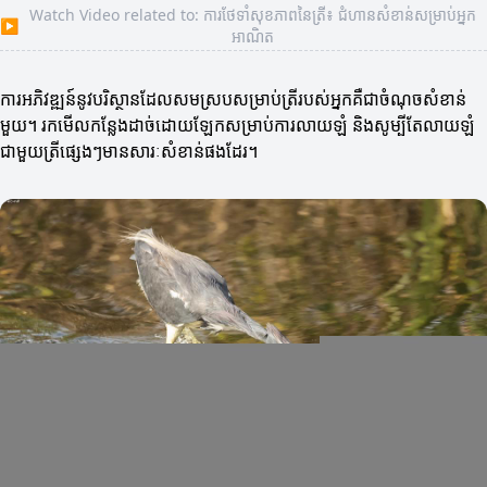
Watch Video related to: ការថែទាំសុខភាពនៃត្រី៖ ជំហានសំខាន់សម្រាប់អ្នក
▶
អាណិត
ការអភិវឌ្ឍន៍នូវបរិស្ថានដែលសមស្របសម្រាប់ត្រីរបស់អ្នកគឺជាចំណុចសំខាន់
មួយ។ រកមើលកន្លែងដាច់ដោយឡែកសម្រាប់ការលាយឡំ និងសូម្បីតែលាយឡំ
ជាមួយត្រីផ្សេងៗមានសារៈសំខាន់ផងដែរ។