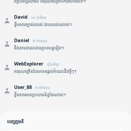
អត្ថបទល្អណាស់! អរគុណសម្រាប់ការចែករំលែក។
David
១០ នាទីមុន
ខ្លឹមសារច្បាស់លាស់ ងាយយល់ណាស់។
Daniel
២ ម៉ោងមុន
នឹងតាមដានរាល់អត្ថបទបន្តទៀត។
WebExplorer
ម្សិលមិញ
អរគុណច្រើនដែលបានផ្តល់ចំណេះដឹងថ្មីៗ។
User_88
២ ម៉ោងមុន
ខ្លឹមសារមានប្រយោជន៍ខ្លាំងណាស់។
បញ្ចេញមតិ