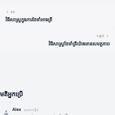
មុន
វិធីសាស្ត្រក្នុងការថែទាំអាងត្រី
បន្ទាប់
វិធីសាស្ត្រថែទាំត្រីយ៉ាងមានសមត្ថភាព
មតិអ្នកប្រើ
Alex
មុននេះបន្តិច