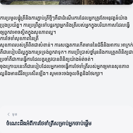
ការប្រមូលផ្តុំត្រីនិងការភ្ជាប់ត្រីថ្មីៗគឺជាដំណើរការដែលអ្នកត្រូវតែអនុវត្តន៍យ៉ាង
ប្រុងប្រយ័ត្ន។ ការប្រព្រឹត្តទៅបន្តរក្សាអ្នកនិងត្រីរបស់អ្នកក្នុងបរិយាកាសដែលធ្វើ
ឲ្យពួកវាអាចស្ថិតក្នុងសុខភាពល្អ។
ការថែទាំសុខភាពនៃត្រី
សុខភាពរបស់ត្រីពិតជាសំខាន់។ ការសង្កេតការកើតមាននៃជំងឺនិងអាការៈអាក្រក់
គឺជារបៀបដ៏ល្អក្នុងការទ្រទ្រង់ពួកវាទុក។ ការប្រើប្រាស់ថ្នាំរុននិងការត្រួតពិនិត្យជា
ប្រចាំគឺជាការធ្វើការដែលគួរត្រូវបានពិនិត្យយ៉ាងម៉ត់ចត់។
ចុងក្រោយនេះគឺជារបៀបដែលអ្នកអាចធ្វើការថែទាំត្រីរបស់អ្នកឲ្យមានសុខភាព
ល្អនិងមានជីវិតប្រសើរឡើង។ សូមចេះចង់ចូលចិត្តនិងថែរក្សា។
មុន
ចំណេះដឹងអំពីការថែទាំត្រីសម្រាប់អ្នកចាប់ផ្តើម