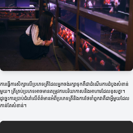
ការធ្វើការសិក្សាលើប្រភេទត្រីដែលអ្នកចង់រក្សាទុកគឺជាដំណើរការដំបូងសំខាន់
មួយ។ ត្រីគ្រប់ប្រភេទអាចមានតម្រូវការបរិយាកាសនិងអាហារដែលខុសគ្នា។
ដូច្នេះការប្រាប់ជំរៅលើព័ត៌មានអំពីប្រភេទត្រីនិងការថែទាំពួកវាគឺជាអ្វីមួយដែល
កាន់តែសំខាន់។