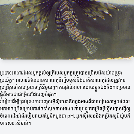
ប្រភេទអាហារដែលអ្នកផ្តល់ឲ្យត្រីរបស់អ្នកគួរត្រូវបានជ្រើសរើសយ៉ាងប្រុង
ប្រយ័ត្ន។ អាហារដែលមានសារធាតុចិញ្ចឹមខ្ពស់និងជាតិសារធាតុដែលត្រូវការ
ប្រព្រឹត្តទៅតាមប្រភេទត្រីនីមួយៗ។ ការផ្តល់អាហារដោយខ្លួនឯងនិងការប្រមូល
ផ្តុំគឺអាចជាជម្រើសដែលល្អបំផុត។
របៀបដើម្បីគ្រប់គ្រងការបញ្ចូលអ៊ូស៊ីវចនានិកក្នុងអាងគឺជារបៀបណាមួយដែល
អ្នកអាចប្រើសម្រាប់ការថែទាំសុខភាពអាង។ ការប្រឡូកកម្រិតអ៊ីហ្វីសបានធ្វើឲ្យ
ចំណេះដឹងអំពីរបៀបវាយតម្លៃទឹកដូចជា pH, អុកស៊ីសែននិងកម្រិតសូដីយ៉ូមគឺ
មានសារៈសំខាន់។