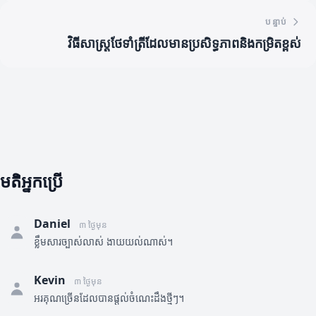
បន្ទាប់
វិធីសាស្ត្រថែទាំត្រីដែលមានប្រសិទ្ធភាពនិងកម្រិតខ្ពស់
មតិអ្នកប្រើ
Daniel
៣ ថ្ងៃមុន
ខ្លឹមសារច្បាស់លាស់ ងាយយល់ណាស់។
Kevin
៣ ថ្ងៃមុន
អរគុណច្រើនដែលបានផ្តល់ចំណេះដឹងថ្មីៗ។