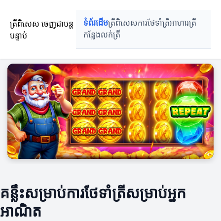
ត្រីពិសេស ចេញជាបន្ត
ទំព័រដើម
ត្រីពិសេស
ការថែទាំត្រី
អាហារត្រី
បន្ទាប់
កន្លែងលក់ត្រី
គន្លឹះសម្រាប់ការថែទាំត្រីសម្រាប់អ្នក
អាណិត