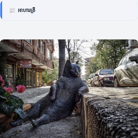
📰
អាហារត្រី