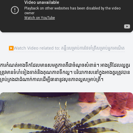
▶
Watch Video related to: គន្លឹះសម្រាប់ការថែទាំត្រីសម្រាប់អ្នកអាណិត
ការកំណត់អាងទឹកដែលមានសមត្ថភាពគឺជាចំណុចសំខាន់។ អាងត្រីដែលល្អគួរ
ត្រូវមានទំហំទៀងទាត់និងគុណភាពទឹកល្អ។ បរិយាកាសនៅក្នុងអាងគួរត្រូវបាន
គ្រប់គ្រងជាដំណាក់កាលដើម្បីធានានូវសុខភាពល្អសម្រាប់ត្រី។