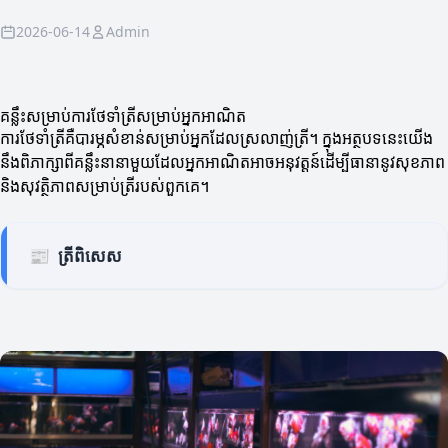
2026-06-14
Admin
គន្លឹះសម្រាប់ការថែទាំត្រីសម្រាប់អ្នកអាណិត
ការថែទាំត្រីគឺបារម្ភសំខាន់សម្រាប់អ្នកដែលស្រលាញ់ត្រី។ ក្នុងអត្ថបទនេះយើង
នឹងពិភាក្សាពីគន្លឹះនានាមួយដែលអ្នកអាណិតអាចអនុវត្តន៍ដើម្បីធានានូវសុខភាព
និងសុវត្ថិភាពសម្រាប់ត្រីរបស់ពួកគេ។
📰
ត្រីពិសេស