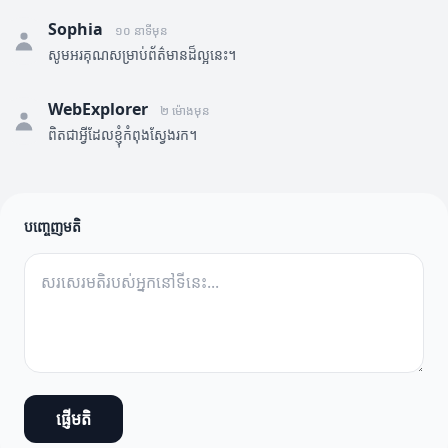
Sophia
១០ នាទីមុន
សូមអរគុណសម្រាប់ព័ត៌មានដ៏ល្អនេះ។
WebExplorer
២ ម៉ោងមុន
ពិតជាអ្វីដែលខ្ញុំកំពុងស្វែងរក។
បញ្ចេញមតិ
ផ្ញើមតិ