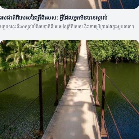
រសជាតិពិសេសនៃត្រីពិសេស: អ្វីដែលអ្នកមិនបានស្គាល់
អត្ថបទនេះនឹងពន្យល់អំពីរសជាតិពិសេសនៃត្រីពិសេស និងការប្រើប្រាស់វាក្នុងម្ហូបនានា។