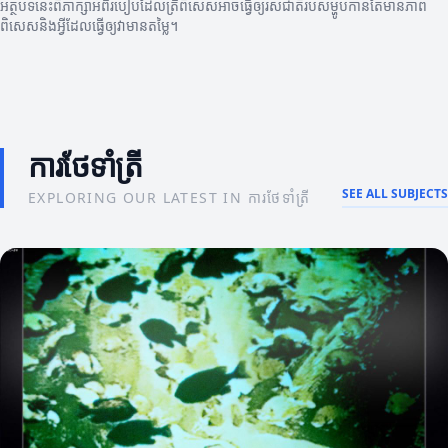
អត្ថបទនេះពិភាក្សាអំពីរបៀបដែលត្រីពិសេសអាចធ្វើឲ្យរសជាតិរបស់ម្ហូបកាន់តែមានភាព
ពិសេសនិងអ្វីដែលធ្វើឲ្យវាមានតម្លៃ។
ការថែទាំត្រី
SEE ALL SUBJECTS
EXPLORING OUR LATEST IN ការថែទាំត្រី