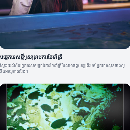
បច្ចេកទេសថ្មីៗសម្រាប់ការថែទាំត្រី
ស្វែងយល់ពីបច្ចេកទេសសម្រាប់ការថែទាំត្រីដែលអាចជួយឲ្យត្រីរបស់អ្នកមានសុខភាពល្អ
និងអាយុកាលវែង។