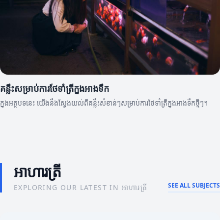
គន្លឹះសម្រាប់ការថែទាំត្រីក្នុងអាងទឹក
ក្នុងអត្ថបទនេះ យើងនឹងស្វែងយល់ពីគន្លឹះសំខាន់ៗសម្រាប់ការថែទាំត្រីក្នុងអាងទឹកថ្មីៗ។
អាហារត្រី
SEE ALL SUBJECTS
EXPLORING OUR LATEST IN អាហារត្រី