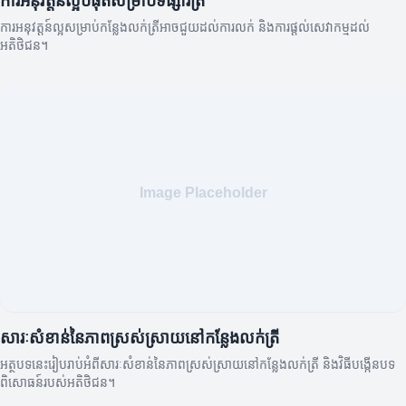
ការអនុវត្តន៍ល្អបំផុតសម្រាប់ទីផ្សារត្រី
ការអនុវត្តន៍ល្អសម្រាប់កន្លែងលក់ត្រីអាចជួយដល់ការលក់ និងការផ្តល់សេវាកម្មដល់
អតិថិជន។
សារៈសំខាន់នៃភាពស្រស់ស្រាយនៅកន្លែងលក់ត្រី
អត្ថបទនេះរៀបរាប់អំពីសារៈសំខាន់នៃភាពស្រស់ស្រាយនៅកន្លែងលក់ត្រី និងវិធីបង្កើនបទ
ពិសោធន៍របស់អតិថិជន។