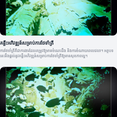
គន្លឹះអភិវឌ្ឍន៍សម្រាប់ការថែទាំត្រី
ការថែទាំត្រីគឺជាការងារដែលតម្រូវឱ្យមានចំណេះដឹង និងការចំណាយពេលវេលា។ អត្ថបទ
នេះនឹងផ្តល់នូវគន្លឹះអភិវឌ្ឍន៍សម្រាប់ការថែទាំត្រីឱ្យមានសុខភាពល្អ។