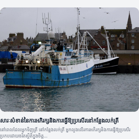
ល្អ។
សារៈសំខាន់នៃការអភិរក្សនិងការធ្វើឱ្យប្រសើរនៅកន្លែងលក់ត្រី
នៅពេលដែលអ្នកទិញត្រី នៅកន្លែងលក់ត្រី អ្នកលួងលើរការអភិរក្សនិងការធ្វើឱ្យប្រសើរ
ប្រកបដោយចរិតស្ថិតិក្នុងចិត្ត...