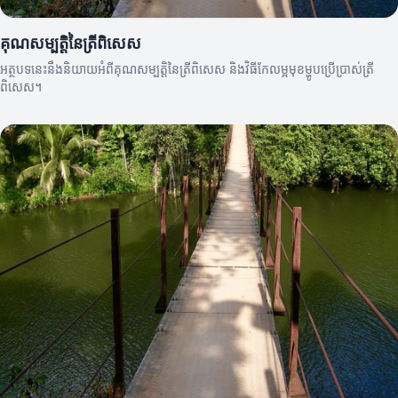
គុណសម្បត្តិនៃត្រីពិសេស
អត្ថបទនេះនឹងនិយាយអំពីគុណសម្បត្តិនៃត្រីពិសេស និងវិធីកែលម្អមុខម្ហូបប្រើប្រាស់ត្រី
ពិសេស។