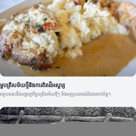
ម្ហូបត្រីសម័យថ្មីនិងការពិតដ៏អស្ចារ្យ
អត្ថបទនេះនឹងបង្ហាញពីម្ហូបត្រីសម័យថ្មីៗ និងអត្ថប្រយោជន៍ដែលពាក់ព័ន្ធ។