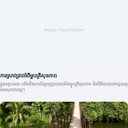
ការស្រាវជ្រាវអំពីម្ហូបត្រីសុខភាព
ក្នុងអត្ថបទនេះ យើងនឹងរកឃើញអត្ថប្រយោជន៍នៃម្ហូបត្រីសុខភាព និងវិធីដែលវាអាចជួយឲ្យ
មានសុខភាពល្អ។