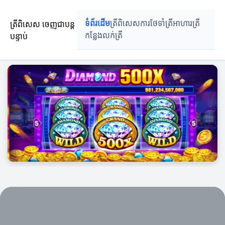
ត្រីពិសេស ចេញជាបន្តបន្ទាប់
ត្រីពិសេស ចេញជាបន្ត
ទំព័រដើម
ត្រីពិសេស
ការថែទាំត្រី
អាហារត្រី
បន្ទាប់
កន្លែងលក់ត្រី