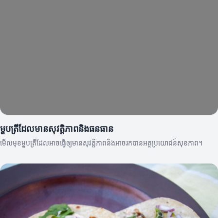
ម្ហូបត្រីដែលមានសុវត្តិភាពនិងធនធាន
មើលមុខម្ហូបត្រីដែលអាចធ្វើឲ្យមានសុវត្តិភាពនិងអាចរកបានអត្ថប្រយោជន៍សុខភាព។