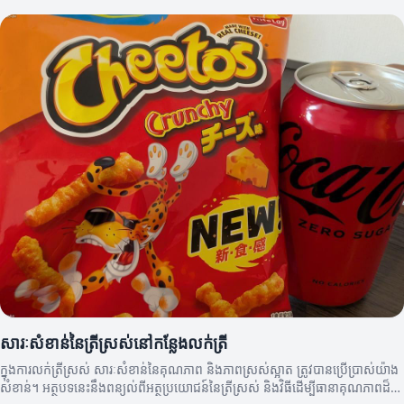
សារៈសំខាន់នៃត្រីស្រស់នៅកន្លែងលក់ត្រី
ក្នុងការលក់ត្រីស្រស់ សារៈសំខាន់នៃគុណភាព និងភាពស្រស់ស្អាត ត្រូវបានប្រើប្រាស់យ៉ាង
សំខាន់។ អត្ថបទនេះនឹងពន្យល់ពីអត្ថប្រយោជន៍នៃត្រីស្រស់ និងវិធីដើម្បីធានាគុណភាពដ៏