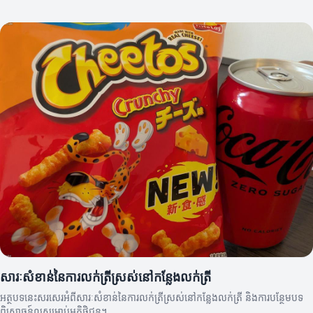
សារៈសំខាន់នៃការលក់ត្រីស្រស់នៅកន្លែងលក់ត្រី
អត្ថបទនេះសរសេរអំពីសារៈសំខាន់នៃការលក់ត្រីស្រស់នៅកន្លែងលក់ត្រី និងការបន្ថែមបទ
ពិសោធន៍ល្អសម្រាប់អតិថិជន។