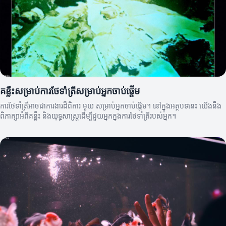
គន្លឹះសម្រាប់ការថែទាំត្រីសម្រាប់អ្នកចាប់ផ្តើម
ការថែទាំត្រីអាចជាការងារដ៏ពិការ មួយ សម្រាប់អ្នកចាប់ផ្តើម។ នៅក្នុងអត្ថបទនេះ យើងនឹង
ពិភាក្សាអំពីគន្លឹះ និងយុទ្ធសាស្ត្រដើម្បីជួយអ្នកក្នុងការថែទាំត្រីរបស់អ្នក។