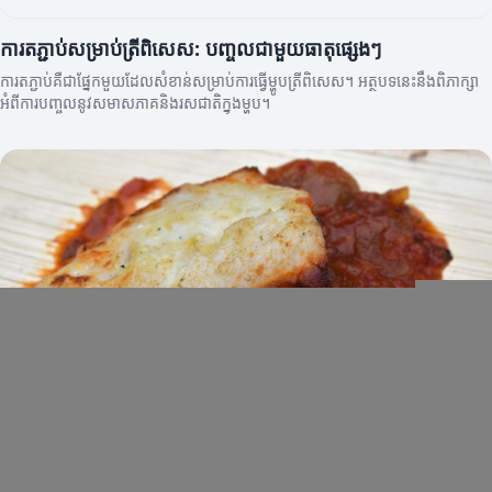
ការតភ្ជាប់សម្រាប់ត្រីពិសេស: បញ្ចូលជាមួយធាតុផ្សេងៗ
ការតភ្ជាប់គឺជាផ្នែកមួយដែលសំខាន់សម្រាប់ការធ្វើម្ហូបត្រីពិសេស។ អត្ថបទនេះនឹងពិភាក្សា
អំពីការបញ្ចូលនូវសមាសភាគនិងរសជាតិក្នុងម្ហូប។