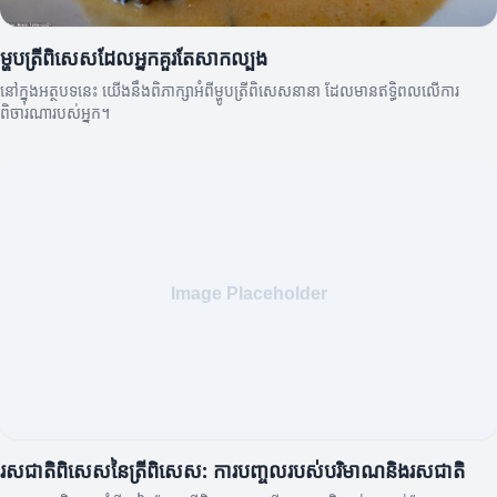
ម្ហូបត្រីពិសេសដែលអ្នកគួរតែសាកល្បង
នៅក្នុងអត្ថបទនេះ យើងនឹងពិភាក្សាអំពីម្ហូបត្រីពិសេសនានា ដែលមានឥទ្ធិពលលើការ
ពិចារណារបស់អ្នក។
រសជាតិពិសេសនៃត្រីពិសេស: ការបញ្ចូលរបស់បរិមាណនិងរសជាតិ