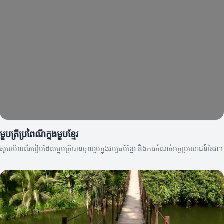
ម្ហូបត្រីប្រពៃណីក្នុងម្ហូបខ្មែរ
សូមមើលពីរបៀបដែលម្ហូបត្រីបានចូលរួមក្នុងវប្បធម៌ខ្មែរ និងការកំណត់អត្ថប្រយោជន៍នៃវា។