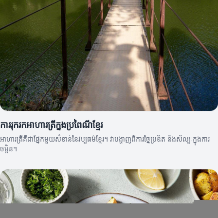
ការរុករកអាហារត្រីក្នុងប្រពៃណីខ្មែរ
អាហារត្រីគឺជាផ្នែកមួយសំខាន់នៃវប្បធម៌ខ្មែរ។ វាបង្ហាញពីការច្នៃប្រឌិត និងសិល្បៈក្នុងការ
ចម្អិន។