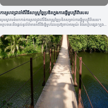
ការស្រាវជ្រាវអំពីវិធីសាស្ត្រច្នៃប្រឌិតក្នុងការធ្វើម្ហូបត្រីពិសេស
សូមស្វាគមន៍មកកាន់ការស្រាវជ្រាវពីវិធីសាស្ត្រច្នៃប្រឌិតសម្រាប់ការធ្វើម្ហូបត្រីពិសេស។
អត្ថបទនេះនឹងផ្តល់នូវព័ត៌មានអំពីវិធីធ្វើម្ហូបដែលគួរឱ្យចាប់អារម្មណ៍ និងរបៀបផ្សេងៗក្នុងការ
ប្រើប្រាស់ត្រីពិសេស។