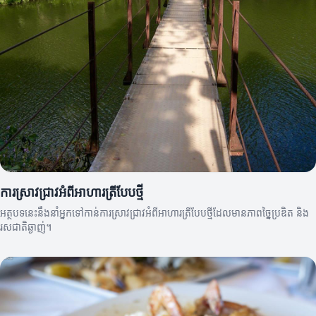
ការស្រាវជ្រាវអំពីអាហារត្រីបែបថ្មី
អត្ថបទនេះនឹងនាំអ្នកទៅកាន់ការស្រាវជ្រាវអំពីអាហារត្រីបែបថ្មីដែលមានភាពច្នៃប្រឌិត និង
រសជាតិឆ្ងាញ់។