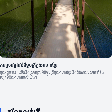
ការស្រាវជ្រាវអំពីម្ហូបត្រីក្នុងអាហារខ្មែរ
ក្នុងអត្ថបទនេះ យើងនឹងស្រាវជ្រាវអំពីម្ហូបត្រីក្នុងអាហារខ្មែរ និងតំណែងរបស់វាទៅនឹង
វប្បធម៌និងអាហាររបស់យើង។