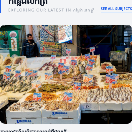
កន្លែងលក់ត្រី
SEE ALL SUBJECTS
EXPLORING OUR LATEST IN កន្លែងលក់ត្រី