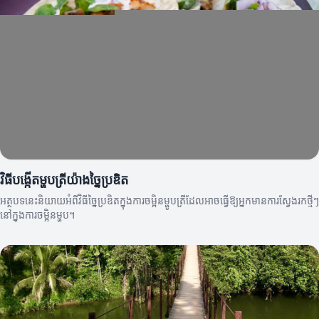
វិធីបង្កើតម្ហូបត្រីយ៉ាងច្នៃប្រឌិត
អត្ថបទនេះនិយាយអំពីវិធីច្នៃប្រឌិតក្នុងការចម្អិនម្ហូបត្រីដែលអាចធ្វើឱ្យអ្នកមានការស្វែងរកថ្មីៗ
នៅក្នុងការចម្អិនម្ហូប។