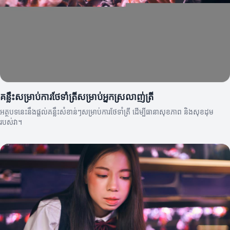
គន្លឹះសម្រាប់ការថែទាំត្រីសម្រាប់អ្នកស្រលាញ់ត្រី
អត្ថបទនេះនឹងផ្តល់គន្លឹះសំខាន់ៗសម្រាប់ការថែទាំត្រី ដើម្បីធានាសុខភាព និងសុខដុម
របស់វា។