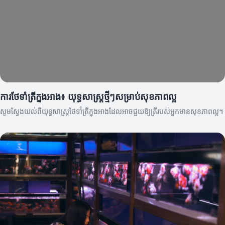
ការថែទាំត្រីក្នុងអាង៖ យុទ្ធសាស្ត្រថ្មីៗសម្រាប់សុខភាពល្អ
សូមស្វែងយល់ពីយុទ្ធសាស្ត្រថែទាំត្រីក្នុងអាងដែលអាចជួយឱ្យត្រីរបស់អ្នកមានសុខភាពល្អ។