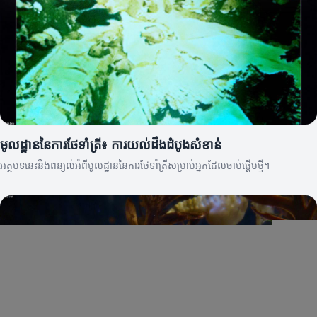
មូលដ្ឋាននៃការថែទាំត្រី៖ ការយល់ដឹងដំបូងសំខាន់
អត្ថបទនេះនឹងពន្យល់អំពីមូលដ្ឋាននៃការថែទាំត្រីសម្រាប់អ្នកដែលចាប់ផ្តើមថ្មី។