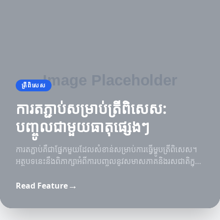
ត្រីពិសេស
ការតភ្ជាប់សម្រាប់ត្រីពិសេស:
បញ្ចូលជាមួយធាតុផ្សេងៗ
ការតភ្ជាប់គឺជាផ្នែកមួយដែលសំខាន់សម្រាប់ការធ្វើម្ហូបត្រីពិសេស។
អត្ថបទនេះនឹងពិភាក្សាអំពីការបញ្ចូលនូវសមាសភាគនិងរសជាតិក្នុង
ម្ហូប។
→
Read Feature
ការថែទាំត្រី
អាហារត្រី
គន្លឹះអភិវឌ្ឍន៍សម្រាប់ការថែទាំត្រី
ការស្រាវជ្រាវអំពីម្ហូបត្រីសុខភាព