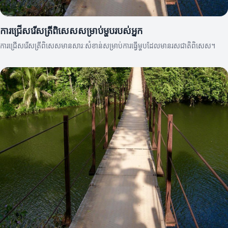
ការជ្រើសរើសត្រីពិសេសសម្រាប់ម្ហូបរបស់អ្នក
ការជ្រើសរើសត្រីពិសេសមានសារៈសំខាន់សម្រាប់ការធ្វើម្ហូបដែលមានរសជាតិពិសេស។