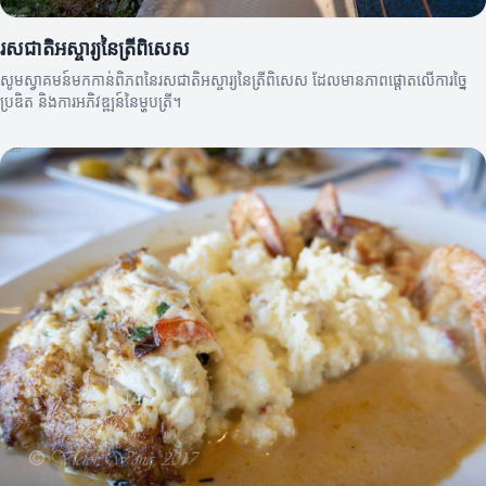
រសជាតិអស្ចារ្យនៃត្រីពិសេស
សូមស្វាគមន៍មកកាន់ពិភពនៃរសជាតិអស្ចារ្យនៃត្រីពិសេស ដែលមានភាពផ្តោតលើការច្នៃ
ប្រឌិត និងការអភិវឌ្ឍន៍នៃម្ហូបត្រី។