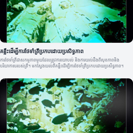
គន្លឹះដើម្បីការថែទាំត្រីប្រកបដោយប្រសិទ្ធភាព
ការថែទាំត្រីជាសកម្មភាពមួយដែលត្រូវការយោបល់ និងការយល់ដឹងពីសុខភាពនិង
បរិយាកាសរបស់ត្រី។ មកស្វែងយល់ពីគន្លឹះដើម្បីការថែទាំត្រីប្រកបដោយប្រសិទ្ធភាព។